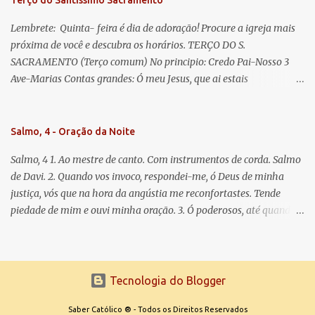
Terço do Santíssimo Sacramento
Lembrete: Quinta- feira é dia de adoração! Procure a igreja mais
próxima de você e descubra os horários. TERÇO DO S.
SACRAMENTO (Terço comum) No principio: Credo Pai-Nosso 3
Ave-Marias Contas grandes: Ó meu Jesus, que ai estais
Sacramentado, não permitais que eu viva sem Vós, nem morta em
pecado. Uni o meu coração ao Vosso e o Vosso ao meu, e, nem sem
Vós morra eu! Nas contas pequenas: Sacramento de Amor!
Salmo, 4 - Oração da Noite
Misericórdia Senhor! Glória ao Pai: Cristo pão da vida e remédio
Salmo, 4 1. Ao mestre de canto. Com instrumentos de corda. Salmo
que nos salva, dá-nos Vossa força, Vosso perdão e a Vossa
de Davi. 2. Quando vos invoco, respondei-me, ó Deus de minha
misericórdia. (no fim) Rezar 3 vezes: Louvores e graças se deem a
justiça, vós que na hora da angústia me reconfortastes. Tende
cada momento ao Santíssimo e Diviníssimo Sacramento.
piedade de mim e ouvi minha oração. 3. Ó poderosos, até quando
tereis o coração endurecido, no amor das vaidades e na busca da
mentira? 4. O Senhor escolheu como eleito uma pessoa admirável,
o Senhor me ouviu quando o invoquei. 5. Tremei, mas sem pecar;
refleti em vossos corações, quando estiverdes em vossos leitos, e
Tecnologia do Blogger
calai. 6. Oferecei vossos sacrifícios com sinceridade e esperai no
Saber Católico ® - Todos os Direitos Reservados
Senhor. 7. Dizem muitos: Quem nos fará ver a felicidade? Fazei