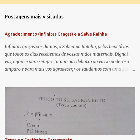
o
m
Postagens mais visitadas
e
n
Agradecimento (Infinitas Graças) e a Salve Rainha
t
á
Infinitas graças vos damos, ó Soberana Rainha, pelos benefícios
que todos os dias recebemos de vossas mãos maternais. Dignai-
r
vos, agora e para sempre tomar-nos debaixo do vosso poderoso
i
amparo e para mais vos agradecer, vos saudamos com uma Salve
o
Rainha: Salve Rainha , Mãe de misericórdia, vida, doçura,
s
esperança nossa, salve! A vós bradamos os degredados filhos de
Eva, a vós suspiramos, gemendo e chorando neste vale de
lágrimas. Eia, pois, Advogada nossa, estes vossos olhos
misericordiosos a nós volvei, e depois deste desterro, mostrai-nos
Jesus. Bendito é o fruto do vosso ventre, ó clemente, ó piedosa, ó
doce e sempre Virgem Maria. Rogai por nós Santa Mãe de Deus.
Para que sejamos dignos das promessas de Cristo. Amém.