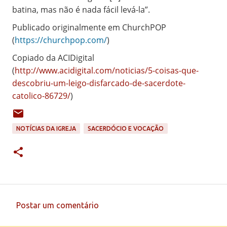
batina, mas não é nada fácil levá-la”.
Publicado originalmente em ChurchPOP
(
https://churchpop.com/
)
Copiado da ACIDigital
(
http://www.acidigital.com/noticias/5-coisas-que-
descobriu-um-leigo-disfarcado-de-sacerdote-
catolico-86729/
)
NOTÍCIAS DA IGREJA
SACERDÓCIO E VOCAÇÃO
Postar um comentário
C