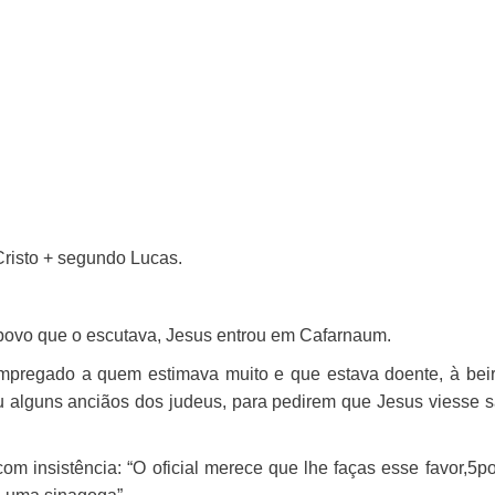
risto
+
segundo Lucas.
povo que o escutava, Jesus entrou em Cafarnaum.
empregado a quem estimava muito e que estava doente, à bei
ou alguns anciãos dos judeus, para pedirem que Jesus viesse s
 insistência: “O oficial merece que lhe faças esse favor,
5
p