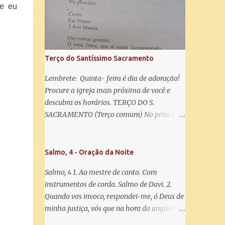
salve! A vós bradamos os degredados filhos
ue eu
de Eva, a vós suspiramos, gemendo e
chorando neste vale de lágrimas. Eia, pois,
Advogada nossa, estes vossos olhos
misericordiosos a nós volvei, e depois deste
Terço do Santíssimo Sacramento
desterro, mostrai-nos Jesus. Bendito é o
fruto do vosso ventre, ó clemente, ó piedosa,
Lembrete: Quinta- feira é dia de adoração!
ó doce e sempre Virgem Maria. Rogai por
Procure a igreja mais próxima de você e
nós Santa Mãe de Deus. Para que sejamos
descubra os horários. TERÇO DO S.
dignos das promessas de Cristo. Amém.
SACRAMENTO (Terço comum) No principio:
Credo Pai-Nosso 3 Ave-Marias Contas
grandes: Ó meu Jesus, que ai estais
Sacramentado, não permitais que eu viva
Salmo, 4 - Oração da Noite
sem Vós, nem morta em pecado. Uni o meu
Salmo, 4 1. Ao mestre de canto. Com
coração ao Vosso e o Vosso ao meu, e, nem
instrumentos de corda. Salmo de Davi. 2.
sem Vós morra eu! Nas contas pequenas:
Quando vos invoco, respondei-me, ó Deus de
Sacramento de Amor! Misericórdia Senhor!
minha justiça, vós que na hora da angústia
Glória ao Pai: Cristo pão da vida e remédio
me reconfortastes. Tende piedade de mim e
que nos salva, dá-nos Vossa força, Vosso