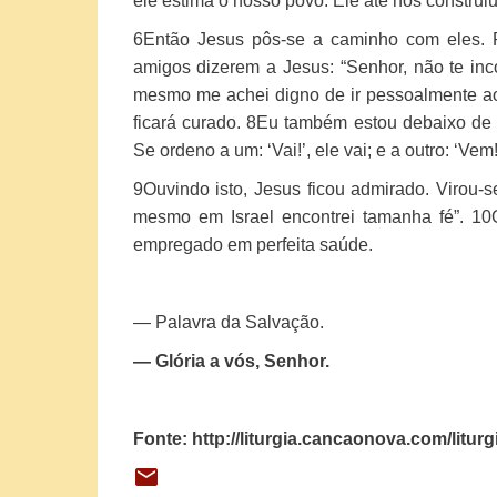
ele estima o nosso povo. Ele até nos construi
6
Então Jesus pôs-se a caminho com eles. P
amigos dizerem a Jesus: “Senhor, não te i
mesmo me achei digno de ir pessoalmente ao
ficará curado.
8
Eu também estou debaixo de 
Se ordeno a um: ‘Vai!’, ele vai; e a outro: ‘Vem
9
Ouvindo isto, Jesus ficou admirado. Virou-
mesmo em Israel encontrei tamanha fé”.
10
empregado em perfeita saúde.
— Palavra da Salvação.
— Glória a vós, Senhor.
Fonte: http://liturgia.cancaonova.com/lit