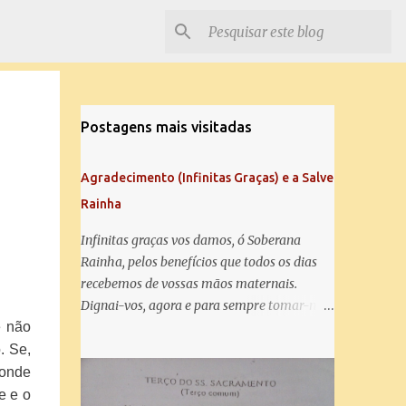
Postagens mais visitadas
Agradecimento (Infinitas Graças) e a Salve
Rainha
Infinitas graças vos damos, ó Soberana
Rainha, pelos benefícios que todos os dias
recebemos de vossas mãos maternais.
Dignai-vos, agora e para sempre tomar-nos
e não
debaixo do vosso poderoso amparo e para
mais vos agradecer, vos saudamos com uma
. Se,
Salve Rainha: Salve Rainha , Mãe de
 onde
misericórdia, vida, doçura, esperança nossa,
e e o