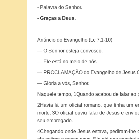
- Palavra do Senhor.
- Graças a Deus.
Anúncio do Evangelho (Lc 7,1-10)
— O Senhor esteja convosco.
— Ele está no meio de nós.
— PROCLAMAÇÃO do Evangelho de Jesus C
— Glória a vós, Senhor.
Naquele tempo,
1
Quando acabou de falar ao 
2
Havia lá um oficial romano, que tinha um 
morte.
3
O oficial ouviu falar de Jesus e envi
seu empregado.
4
Chegando onde Jesus estava, pediram-lhe com