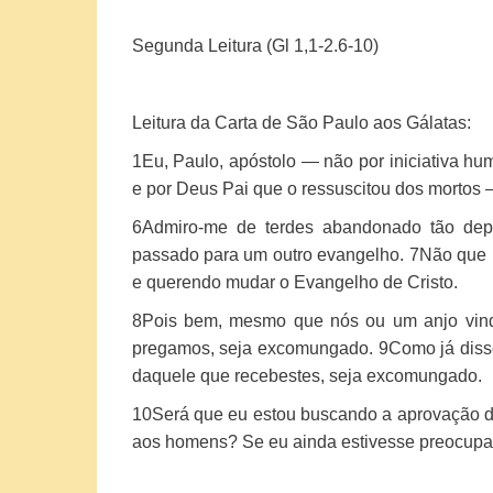
Segunda Leitura (Gl 1,1-2.6-10)
Leitura da Carta de São Paulo aos Gálatas:
1
Eu, Paulo, apóstolo — não por iniciativa 
e por Deus Pai que o ressuscitou dos mortos
6
Admiro-me de terdes abandonado tão depr
passado para um outro evangelho.
7
Não que 
e querendo mudar o Evangelho de Cristo.
8
Pois bem, mesmo que nós ou um anjo vind
pregamos, seja excomungado.
9
Como já diss
daquele que recebestes, seja excomungado.
10
Será que eu estou buscando a aprovação 
aos homens? Se eu ainda estivesse preocupad