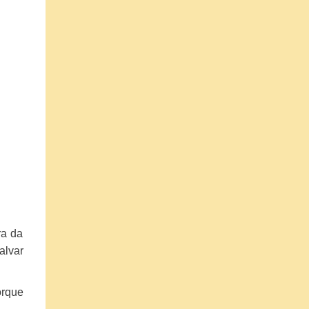
ra da
alvar
orque