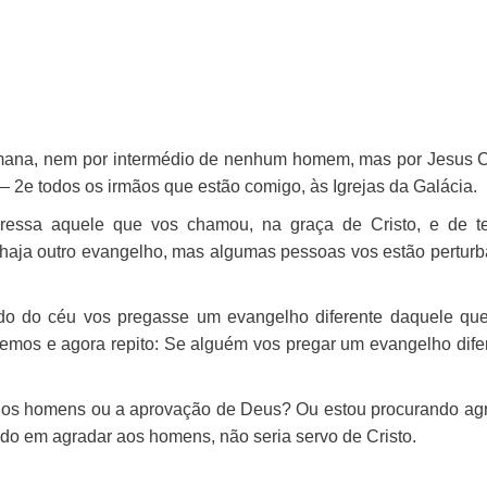
humana, nem por intermédio de nenhum homem, mas por Jesus C
 —
2
e todos os irmãos que estão comigo, às Igrejas da Galácia.
essa aquele que vos chamou, na graça de Cristo, e de t
haja outro evangelho, mas algumas pessoas vos estão pertur
o do céu vos pregasse um evangelho diferente daquele qu
emos e agora repito: Se alguém vos pregar um evangelho dife
dos homens ou a aprovação de Deus? Ou estou procurando ag
o em agradar aos homens, não seria servo de Cristo.