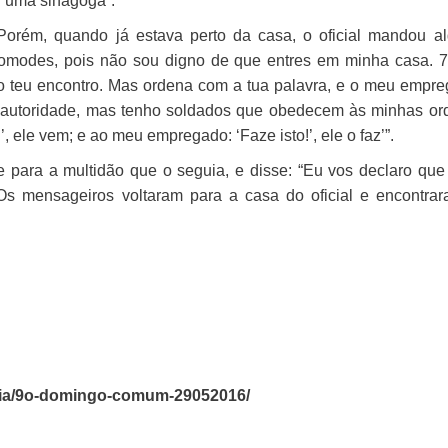
u uma sinagoga”.
orém, quando já estava perto da casa, o oficial mandou a
ncomodes, pois não sou digno de que entres em minha casa.
7
 teu encontro. Mas ordena com a tua palavra, e o meu empr
autoridade, mas tenho soldados que obedecem às minhas or
!’, ele vem; e ao meu empregado: ‘Faze isto!’, ele o faz’”.
se para a multidão que o seguia, e disse: “Eu vos declaro qu
Os mensageiros voltaram para a casa do oficial e encontra
urgia/9o-domingo-comum-29052016/