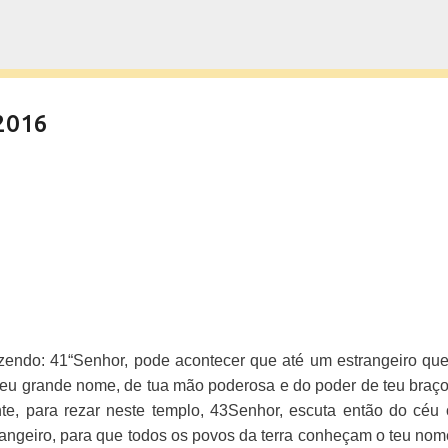
Pular para o conteúdo principal
2016
izendo:
41
“Senhor, pode acontecer que até um estrangeiro qu
 teu grande nome, de tua mão poderosa e do poder de teu braço
nte, para rezar neste templo,
43
Senhor, escuta então do céu
angeiro, para que todos os povos da terra conheçam o teu nom