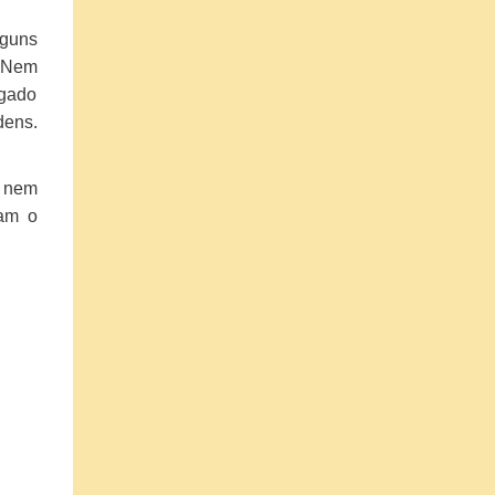
lguns
Nem
egado
dens.
e nem
ram o