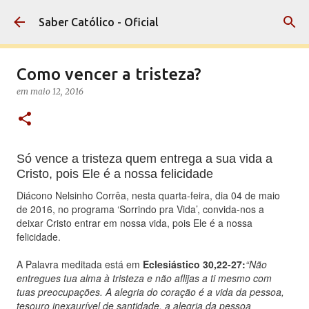
Pular para o conteúdo principal
Saber Católico - Oficial
Como vencer a tristeza?
em
maio 12, 2016
Só vence a tristeza quem entrega a sua vida a
Cristo, pois Ele é a nossa felicidade
Diácono Nelsinho Corrêa, nesta quarta-feira, dia 04 de maio
de 2016, no programa ‘Sorrindo pra Vida’, convida-nos a
deixar Cristo entrar em nossa vida, pois Ele é a nossa
felicidade.
A Palavra meditada está em
Eclesiástico 30,22-27:
“Não
entregues tua alma à tristeza e não aflijas a ti mesmo com
tuas preocupações. A alegria do coração é a vida da pessoa,
tesouro inexaurível de santidade, a alegria da pessoa