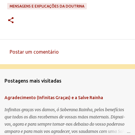
MENSAGENS E EXPLICAÇÕES DA DOUTRINA
Postar um comentário
C
o
m
Postagens mais visitadas
e
n
Agradecimento (Infinitas Graças) e a Salve Rainha
t
á
Infinitas graças vos damos, ó Soberana Rainha, pelos benefícios
que todos os dias recebemos de vossas mãos maternais. Dignai-
r
vos, agora e para sempre tomar-nos debaixo do vosso poderoso
i
amparo e para mais vos agradecer, vos saudamos com uma Salve
o