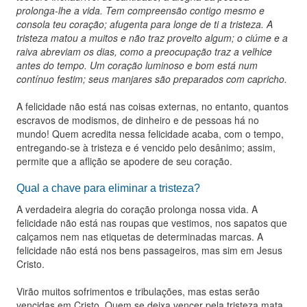
prolonga-lhe a vida. Tem compreensão contigo mesmo e
consola teu coração; afugenta para longe de ti a tristeza. A
tristeza matou a muitos e não traz proveito algum; o ciúme e a
raiva abreviam os dias, como a preocupação traz a velhice
antes do tempo. Um coração luminoso e bom está num
contínuo festim; seus manjares são preparados com capricho.
A felicidade não está nas coisas externas, no entanto, quantos
escravos de modismos, de dinheiro e de pessoas há no
mundo! Quem acredita nessa felicidade acaba, com o tempo,
entregando-se à tristeza e é vencido pelo desânimo; assim,
permite que a aflição se apodere de seu coração.
Qual a chave para eliminar a tristeza?
A verdadeira alegria do coração prolonga nossa vida. A
felicidade não está nas roupas que vestimos, nos sapatos que
calçamos nem nas etiquetas de determinadas marcas. A
felicidade não está nos bens passageiros, mas sim em Jesus
Cristo.
Virão muitos sofrimentos e tribulações, mas estas serão
vencidas em Cristo. Quem se deixa vencer pela tristeza mata