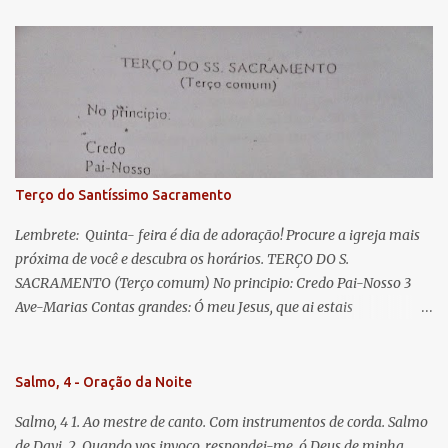
s
esperança nossa, salve! A vós bradamos os degredados filhos de
Eva, a vós suspiramos, gemendo e chorando neste vale de
lágrimas. Eia, pois, Advogada nossa, estes vossos olhos
misericordiosos a nós volvei, e depois deste desterro, mostrai-nos
Jesus. Bendito é o fruto do vosso ventre, ó clemente, ó piedosa, ó
doce e sempre Virgem Maria. Rogai por nós Santa Mãe de Deus.
Para que sejamos dignos das promessas de Cristo. Amém.
Terço do Santíssimo Sacramento
Lembrete: Quinta- feira é dia de adoração! Procure a igreja mais
próxima de você e descubra os horários. TERÇO DO S.
SACRAMENTO (Terço comum) No principio: Credo Pai-Nosso 3
Ave-Marias Contas grandes: Ó meu Jesus, que ai estais
Sacramentado, não permitais que eu viva sem Vós, nem morta em
pecado. Uni o meu coração ao Vosso e o Vosso ao meu, e, nem sem
Vós morra eu! Nas contas pequenas: Sacramento de Amor!
Salmo, 4 - Oração da Noite
Misericórdia Senhor! Glória ao Pai: Cristo pão da vida e remédio
Salmo, 4 1. Ao mestre de canto. Com instrumentos de corda. Salmo
que nos salva, dá-nos Vossa força, Vosso perdão e a Vossa
de Davi. 2. Quando vos invoco, respondei-me, ó Deus de minha