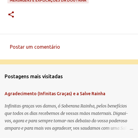
MENSAGENS E EXPLICAÇÕES DA DOUTRINA
Postar um comentário
C
o
m
Postagens mais visitadas
e
n
Agradecimento (Infinitas Graças) e a Salve Rainha
t
á
Infinitas graças vos damos, ó Soberana Rainha, pelos benefícios
que todos os dias recebemos de vossas mãos maternais. Dignai-
r
vos, agora e para sempre tomar-nos debaixo do vosso poderoso
i
amparo e para mais vos agradecer, vos saudamos com uma Salve
o
Rainha: Salve Rainha , Mãe de misericórdia, vida, doçura,