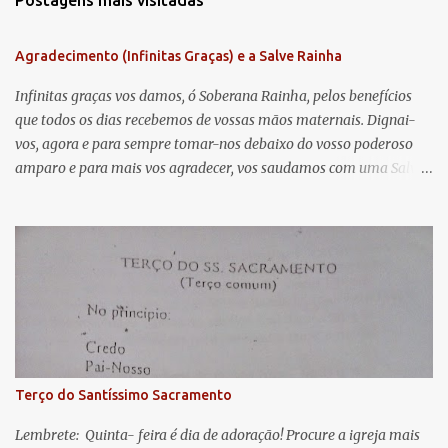
Postagens mais visitadas
e
n
Agradecimento (Infinitas Graças) e a Salve Rainha
t
á
Infinitas graças vos damos, ó Soberana Rainha, pelos benefícios
que todos os dias recebemos de vossas mãos maternais. Dignai-
r
vos, agora e para sempre tomar-nos debaixo do vosso poderoso
i
amparo e para mais vos agradecer, vos saudamos com uma Salve
o
Rainha: Salve Rainha , Mãe de misericórdia, vida, doçura,
s
esperança nossa, salve! A vós bradamos os degredados filhos de
Eva, a vós suspiramos, gemendo e chorando neste vale de
lágrimas. Eia, pois, Advogada nossa, estes vossos olhos
misericordiosos a nós volvei, e depois deste desterro, mostrai-nos
Jesus. Bendito é o fruto do vosso ventre, ó clemente, ó piedosa, ó
doce e sempre Virgem Maria. Rogai por nós Santa Mãe de Deus.
Para que sejamos dignos das promessas de Cristo. Amém.
Terço do Santíssimo Sacramento
Lembrete: Quinta- feira é dia de adoração! Procure a igreja mais