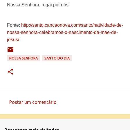
Nossa Senhora, rogai por nós!
Fonte:
http://santo.cancaonova.com/santo/natividade-de-
nossa-senhora-celebramos-o-nascimento-da-mae-de-
jesus/
NOSSA SENHORA
SANTO DO DIA
Postar um comentário
C
o
m