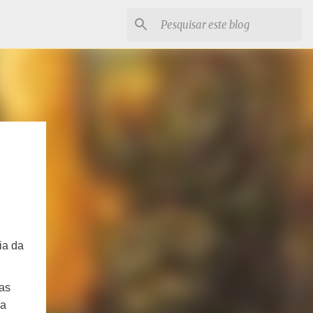
ia da
as
ia