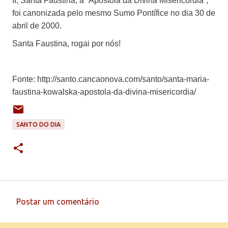
II, Santa Faustina, a “Apóstola da Divina Misericórdia”,
foi canonizada pelo mesmo Sumo Pontífice no dia 30 de
abril de 2000.
Santa Faustina, rogai por nós!
Fonte: http://santo.cancaonova.com/santo/santa-maria-
faustina-kowalska-apostola-da-divina-misericordia/
SANTO DO DIA
Postar um comentário
C
o