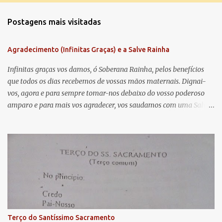
m
Postagens mais visitadas
e
n
Agradecimento (Infinitas Graças) e a Salve Rainha
t
á
Infinitas graças vos damos, ó Soberana Rainha, pelos benefícios
que todos os dias recebemos de vossas mãos maternais. Dignai-
r
vos, agora e para sempre tomar-nos debaixo do vosso poderoso
i
amparo e para mais vos agradecer, vos saudamos com uma Salve
o
Rainha: Salve Rainha , Mãe de misericórdia, vida, doçura,
s
esperança nossa, salve! A vós bradamos os degredados filhos de
Eva, a vós suspiramos, gemendo e chorando neste vale de
lágrimas. Eia, pois, Advogada nossa, estes vossos olhos
misericordiosos a nós volvei, e depois deste desterro, mostrai-nos
Jesus. Bendito é o fruto do vosso ventre, ó clemente, ó piedosa, ó
doce e sempre Virgem Maria. Rogai por nós Santa Mãe de Deus.
Para que sejamos dignos das promessas de Cristo. Amém.
Terço do Santíssimo Sacramento