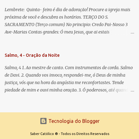
Lembrete: Quinta- feira é dia de adoração! Procure a igreja mais
próxima de você e descubra os horários. TERÇO DO S.
SACRAMENTO (Terço comum) No principio: Credo Pai-Nosso 3
Ave-Marias Contas grandes: Ó meu Jesus, que ai estais
Sacramentado, não permitais que eu viva sem Vós, nem morta em
pecado. Uni o meu coração ao Vosso e o Vosso ao meu, e, nem sem
Vós morra eu! Nas contas pequenas: Sacramento de Amor!
Salmo, 4 - Oração da Noite
Misericórdia Senhor! Glória ao Pai: Cristo pão da vida e remédio
Salmo, 4 1. Ao mestre de canto. Com instrumentos de corda. Salmo
que nos salva, dá-nos Vossa força, Vosso perdão e a Vossa
de Davi. 2. Quando vos invoco, respondei-me, ó Deus de minha
misericórdia. (no fim) Rezar 3 vezes: Louvores e graças se deem a
justiça, vós que na hora da angústia me reconfortastes. Tende
cada momento ao Santíssimo e Diviníssimo Sacramento.
piedade de mim e ouvi minha oração. 3. Ó poderosos, até quando
tereis o coração endurecido, no amor das vaidades e na busca da
mentira? 4. O Senhor escolheu como eleito uma pessoa admirável,
o Senhor me ouviu quando o invoquei. 5. Tremei, mas sem pecar;
refleti em vossos corações, quando estiverdes em vossos leitos, e
Tecnologia do Blogger
calai. 6. Oferecei vossos sacrifícios com sinceridade e esperai no
Senhor. 7. Dizem muitos: Quem nos fará ver a felicidade? Fazei
Saber Católico ® - Todos os Direitos Reservados