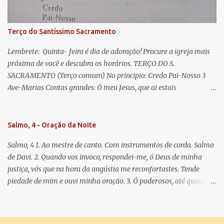
doce e sempre Virgem Maria. Rogai por nós Santa Mãe de Deus.
Para que sejamos dignos das promessas de Cristo. Amém.
Terço do Santíssimo Sacramento
Lembrete: Quinta- feira é dia de adoração! Procure a igreja mais
próxima de você e descubra os horários. TERÇO DO S.
SACRAMENTO (Terço comum) No principio: Credo Pai-Nosso 3
Ave-Marias Contas grandes: Ó meu Jesus, que ai estais
Sacramentado, não permitais que eu viva sem Vós, nem morta em
pecado. Uni o meu coração ao Vosso e o Vosso ao meu, e, nem sem
Vós morra eu! Nas contas pequenas: Sacramento de Amor!
Salmo, 4 - Oração da Noite
Misericórdia Senhor! Glória ao Pai: Cristo pão da vida e remédio
Salmo, 4 1. Ao mestre de canto. Com instrumentos de corda. Salmo
que nos salva, dá-nos Vossa força, Vosso perdão e a Vossa
de Davi. 2. Quando vos invoco, respondei-me, ó Deus de minha
misericórdia. (no fim) Rezar 3 vezes: Louvores e graças se deem a
justiça, vós que na hora da angústia me reconfortastes. Tende
cada momento ao Santíssimo e Diviníssimo Sacramento.
piedade de mim e ouvi minha oração. 3. Ó poderosos, até quando
tereis o coração endurecido, no amor das vaidades e na busca da
mentira? 4. O Senhor escolheu como eleito uma pessoa admirável,
o Senhor me ouviu quando o invoquei. 5. Tremei, mas sem pecar;