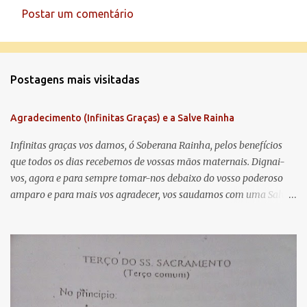
Postar um comentário
C
o
m
Postagens mais visitadas
e
n
Agradecimento (Infinitas Graças) e a Salve Rainha
t
á
Infinitas graças vos damos, ó Soberana Rainha, pelos benefícios
que todos os dias recebemos de vossas mãos maternais. Dignai-
r
vos, agora e para sempre tomar-nos debaixo do vosso poderoso
i
amparo e para mais vos agradecer, vos saudamos com uma Salve
o
Rainha: Salve Rainha , Mãe de misericórdia, vida, doçura,
s
esperança nossa, salve! A vós bradamos os degredados filhos de
Eva, a vós suspiramos, gemendo e chorando neste vale de
lágrimas. Eia, pois, Advogada nossa, estes vossos olhos
misericordiosos a nós volvei, e depois deste desterro, mostrai-nos
Jesus. Bendito é o fruto do vosso ventre, ó clemente, ó piedosa, ó