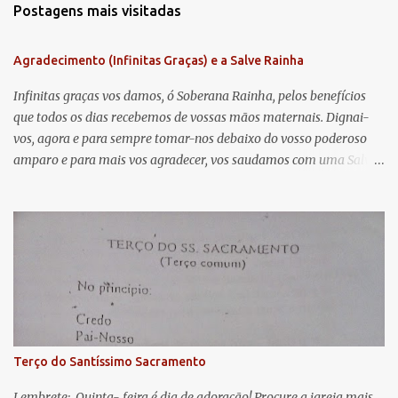
Postagens mais visitadas
e
n
Agradecimento (Infinitas Graças) e a Salve Rainha
t
á
Infinitas graças vos damos, ó Soberana Rainha, pelos benefícios
que todos os dias recebemos de vossas mãos maternais. Dignai-
r
vos, agora e para sempre tomar-nos debaixo do vosso poderoso
i
amparo e para mais vos agradecer, vos saudamos com uma Salve
o
Rainha: Salve Rainha , Mãe de misericórdia, vida, doçura,
s
esperança nossa, salve! A vós bradamos os degredados filhos de
Eva, a vós suspiramos, gemendo e chorando neste vale de
lágrimas. Eia, pois, Advogada nossa, estes vossos olhos
misericordiosos a nós volvei, e depois deste desterro, mostrai-nos
Jesus. Bendito é o fruto do vosso ventre, ó clemente, ó piedosa, ó
doce e sempre Virgem Maria. Rogai por nós Santa Mãe de Deus.
Para que sejamos dignos das promessas de Cristo. Amém.
Terço do Santíssimo Sacramento
Lembrete: Quinta- feira é dia de adoração! Procure a igreja mais