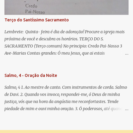
doce e sempre Virgem Maria. Rogai por nós Santa Mãe de Deus.
Para que sejamos dignos das promessas de Cristo. Amém.
Terço do Santíssimo Sacramento
Lembrete: Quinta- feira é dia de adoração! Procure a igreja mais
próxima de você e descubra os horários. TERÇO DO S.
SACRAMENTO (Terço comum) No principio: Credo Pai-Nosso 3
Ave-Marias Contas grandes: Ó meu Jesus, que ai estais
Sacramentado, não permitais que eu viva sem Vós, nem morta em
pecado. Uni o meu coração ao Vosso e o Vosso ao meu, e, nem sem
Vós morra eu! Nas contas pequenas: Sacramento de Amor!
Salmo, 4 - Oração da Noite
Misericórdia Senhor! Glória ao Pai: Cristo pão da vida e remédio
Salmo, 4 1. Ao mestre de canto. Com instrumentos de corda. Salmo
que nos salva, dá-nos Vossa força, Vosso perdão e a Vossa
de Davi. 2. Quando vos invoco, respondei-me, ó Deus de minha
misericórdia. (no fim) Rezar 3 vezes: Louvores e graças se deem a
justiça, vós que na hora da angústia me reconfortastes. Tende
cada momento ao Santíssimo e Diviníssimo Sacramento.
piedade de mim e ouvi minha oração. 3. Ó poderosos, até quando
tereis o coração endurecido, no amor das vaidades e na busca da
mentira? 4. O Senhor escolheu como eleito uma pessoa admirável,
o Senhor me ouviu quando o invoquei. 5. Tremei, mas sem pecar;