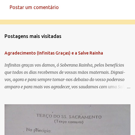
Postar um comentário
C
o
m
Postagens mais visitadas
e
n
Agradecimento (Infinitas Graças) e a Salve Rainha
t
á
Infinitas graças vos damos, ó Soberana Rainha, pelos benefícios
que todos os dias recebemos de vossas mãos maternais. Dignai-
r
vos, agora e para sempre tomar-nos debaixo do vosso poderoso
i
amparo e para mais vos agradecer, vos saudamos com uma Salve
o
Rainha: Salve Rainha , Mãe de misericórdia, vida, doçura,
s
esperança nossa, salve! A vós bradamos os degredados filhos de
Eva, a vós suspiramos, gemendo e chorando neste vale de
lágrimas. Eia, pois, Advogada nossa, estes vossos olhos
misericordiosos a nós volvei, e depois deste desterro, mostrai-nos
Jesus. Bendito é o fruto do vosso ventre, ó clemente, ó piedosa, ó