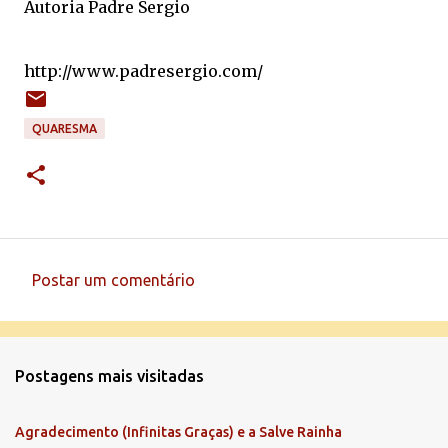
Autoria Padre Sergio
http://www.padresergio.com/
QUARESMA
Postar um comentário
C
o
m
Postagens mais visitadas
e
n
Agradecimento (Infinitas Graças) e a Salve Rainha
t