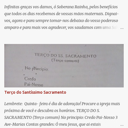
á
Infinitas graças vos damos, ó Soberana Rainha, pelos benefícios
que todos os dias recebemos de vossas mãos maternais. Dignai-
r
vos, agora e para sempre tomar-nos debaixo do vosso poderoso
i
amparo e para mais vos agradecer, vos saudamos com uma Salve
o
Rainha: Salve Rainha , Mãe de misericórdia, vida, doçura,
s
esperança nossa, salve! A vós bradamos os degredados filhos de
Eva, a vós suspiramos, gemendo e chorando neste vale de
lágrimas. Eia, pois, Advogada nossa, estes vossos olhos
misericordiosos a nós volvei, e depois deste desterro, mostrai-nos
Jesus. Bendito é o fruto do vosso ventre, ó clemente, ó piedosa, ó
doce e sempre Virgem Maria. Rogai por nós Santa Mãe de Deus.
Para que sejamos dignos das promessas de Cristo. Amém.
Terço do Santíssimo Sacramento
Lembrete: Quinta- feira é dia de adoração! Procure a igreja mais
próxima de você e descubra os horários. TERÇO DO S.
SACRAMENTO (Terço comum) No principio: Credo Pai-Nosso 3
Ave-Marias Contas grandes: Ó meu Jesus, que ai estais