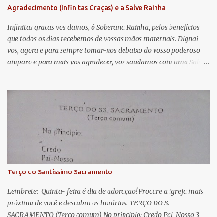
Agradecimento (Infinitas Graças) e a Salve Rainha
t
á
Infinitas graças vos damos, ó Soberana Rainha, pelos benefícios
que todos os dias recebemos de vossas mãos maternais. Dignai-
r
vos, agora e para sempre tomar-nos debaixo do vosso poderoso
i
amparo e para mais vos agradecer, vos saudamos com uma Salve
o
Rainha: Salve Rainha , Mãe de misericórdia, vida, doçura,
s
esperança nossa, salve! A vós bradamos os degredados filhos de
Eva, a vós suspiramos, gemendo e chorando neste vale de
lágrimas. Eia, pois, Advogada nossa, estes vossos olhos
misericordiosos a nós volvei, e depois deste desterro, mostrai-nos
Jesus. Bendito é o fruto do vosso ventre, ó clemente, ó piedosa, ó
doce e sempre Virgem Maria. Rogai por nós Santa Mãe de Deus.
Para que sejamos dignos das promessas de Cristo. Amém.
Terço do Santíssimo Sacramento
Lembrete: Quinta- feira é dia de adoração! Procure a igreja mais
próxima de você e descubra os horários. TERÇO DO S.
SACRAMENTO (Terço comum) No principio: Credo Pai-Nosso 3