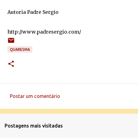
Autoria Padre Sergio
http://www.padresergio.com/
QUARESMA
Postar um comentário
C
o
m
Postagens mais visitadas
e
n