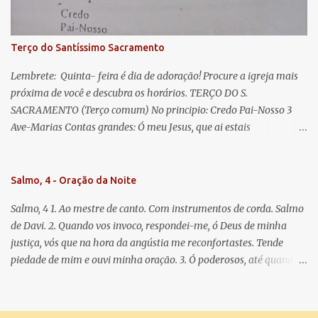
doce e sempre Virgem Maria. Rogai por nós Santa Mãe de Deus.
Para que sejamos dignos das promessas de Cristo. Amém.
Terço do Santíssimo Sacramento
Lembrete: Quinta- feira é dia de adoração! Procure a igreja mais
próxima de você e descubra os horários. TERÇO DO S.
SACRAMENTO (Terço comum) No principio: Credo Pai-Nosso 3
Ave-Marias Contas grandes: Ó meu Jesus, que ai estais
Sacramentado, não permitais que eu viva sem Vós, nem morta em
pecado. Uni o meu coração ao Vosso e o Vosso ao meu, e, nem sem
Vós morra eu! Nas contas pequenas: Sacramento de Amor!
Salmo, 4 - Oração da Noite
Misericórdia Senhor! Glória ao Pai: Cristo pão da vida e remédio
Salmo, 4 1. Ao mestre de canto. Com instrumentos de corda. Salmo
que nos salva, dá-nos Vossa força, Vosso perdão e a Vossa
de Davi. 2. Quando vos invoco, respondei-me, ó Deus de minha
misericórdia. (no fim) Rezar 3 vezes: Louvores e graças se deem a
justiça, vós que na hora da angústia me reconfortastes. Tende
cada momento ao Santíssimo e Diviníssimo Sacramento.
piedade de mim e ouvi minha oração. 3. Ó poderosos, até quando
tereis o coração endurecido, no amor das vaidades e na busca da
mentira? 4. O Senhor escolheu como eleito uma pessoa admirável,
o Senhor me ouviu quando o invoquei. 5. Tremei, mas sem pecar;