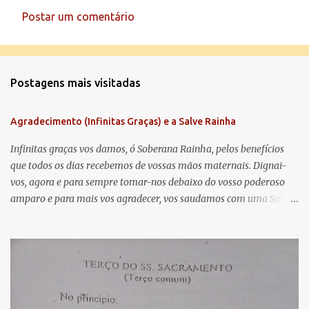
Postar um comentário
C
o
m
Postagens mais visitadas
e
n
Agradecimento (Infinitas Graças) e a Salve Rainha
t
á
Infinitas graças vos damos, ó Soberana Rainha, pelos benefícios
que todos os dias recebemos de vossas mãos maternais. Dignai-
r
vos, agora e para sempre tomar-nos debaixo do vosso poderoso
i
amparo e para mais vos agradecer, vos saudamos com uma Salve
o
Rainha: Salve Rainha , Mãe de misericórdia, vida, doçura,
s
esperança nossa, salve! A vós bradamos os degredados filhos de
Eva, a vós suspiramos, gemendo e chorando neste vale de
lágrimas. Eia, pois, Advogada nossa, estes vossos olhos
misericordiosos a nós volvei, e depois deste desterro, mostrai-nos
Jesus. Bendito é o fruto do vosso ventre, ó clemente, ó piedosa, ó