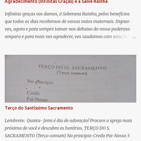
Agradecimento (Infinitas Graças) e a Salve Rainha
t
á
Infinitas graças vos damos, ó Soberana Rainha, pelos benefícios
que todos os dias recebemos de vossas mãos maternais. Dignai-
r
vos, agora e para sempre tomar-nos debaixo do vosso poderoso
i
amparo e para mais vos agradecer, vos saudamos com uma Salve
o
Rainha: Salve Rainha , Mãe de misericórdia, vida, doçura,
s
esperança nossa, salve! A vós bradamos os degredados filhos de
Eva, a vós suspiramos, gemendo e chorando neste vale de
lágrimas. Eia, pois, Advogada nossa, estes vossos olhos
misericordiosos a nós volvei, e depois deste desterro, mostrai-nos
Jesus. Bendito é o fruto do vosso ventre, ó clemente, ó piedosa, ó
doce e sempre Virgem Maria. Rogai por nós Santa Mãe de Deus.
Para que sejamos dignos das promessas de Cristo. Amém.
Terço do Santíssimo Sacramento
Lembrete: Quinta- feira é dia de adoração! Procure a igreja mais
próxima de você e descubra os horários. TERÇO DO S.
SACRAMENTO (Terço comum) No principio: Credo Pai-Nosso 3