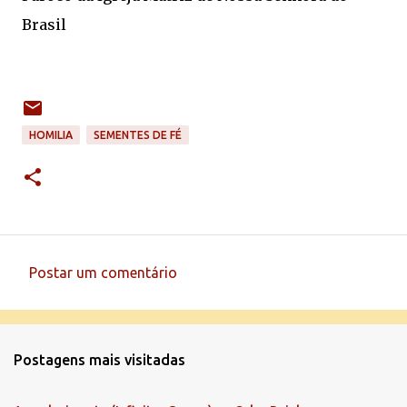
Brasil
HOMILIA
SEMENTES DE FÉ
Postar um comentário
C
o
m
Postagens mais visitadas
e
n