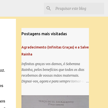
Postagens mais visitadas
Agradecimento (Infinitas Graças) e a Salve
Rainha
Infinitas graças vos damos, ó Soberana
Rainha, pelos benefícios que todos os dias
uz.
recebemos de vossas mãos maternais.
Dignai-vos, agora e para sempre tomar-nos
os
debaixo do vosso poderoso amparo e para
mais vos agradecer, vos saudamos com uma
Salve Rainha: Salve Rainha , Mãe de
mos
misericórdia, vida, doçura, esperança nossa,