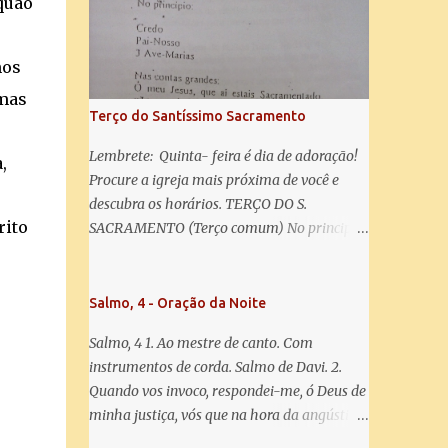
quão
salve! A vós bradamos os degredados filhos
de Eva, a vós suspiramos, gemendo e
chorando neste vale de lágrimas. Eia, pois,
mos
Advogada nossa, estes vossos olhos
smas
misericordiosos a nós volvei, e depois deste
Terço do Santíssimo Sacramento
desterro, mostrai-nos Jesus. Bendito é o
fruto do vosso ventre, ó clemente, ó piedosa,
Lembrete: Quinta- feira é dia de adoração!
,
ó doce e sempre Virgem Maria. Rogai por
Procure a igreja mais próxima de você e
nós Santa Mãe de Deus. Para que sejamos
descubra os horários. TERÇO DO S.
dignos das promessas de Cristo. Amém.
rito
SACRAMENTO (Terço comum) No principio:
Credo Pai-Nosso 3 Ave-Marias Contas
grandes: Ó meu Jesus, que ai estais
Sacramentado, não permitais que eu viva
Salmo, 4 - Oração da Noite
sem Vós, nem morta em pecado. Uni o meu
Salmo, 4 1. Ao mestre de canto. Com
coração ao Vosso e o Vosso ao meu, e, nem
instrumentos de corda. Salmo de Davi. 2.
sem Vós morra eu! Nas contas pequenas:
Quando vos invoco, respondei-me, ó Deus de
Sacramento de Amor! Misericórdia Senhor!
minha justiça, vós que na hora da angústia
Glória ao Pai: Cristo pão da vida e remédio
me reconfortastes. Tende piedade de mim e
que nos salva, dá-nos Vossa força, Vosso