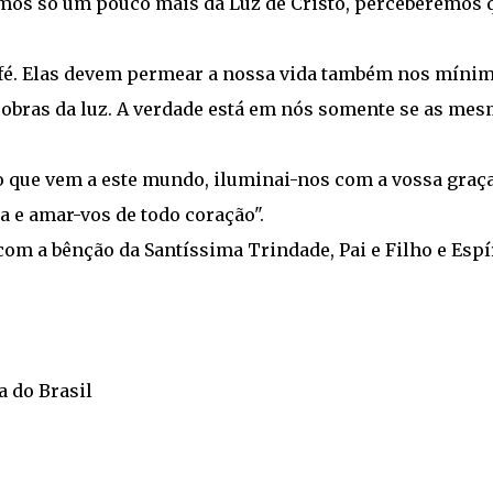
os só um pouco mais da Luz de Cristo, perceberemos 
a fé. Elas devem permear a nossa vida também nos míni
 obras da luz. A verdade está em nós somente se as me
 que vem a este mundo, iluminai-nos com a vossa graça
 e amar-vos de todo coração".
com a bênção da Santíssima Trindade, Pai e Filho e Espí
a do Brasil