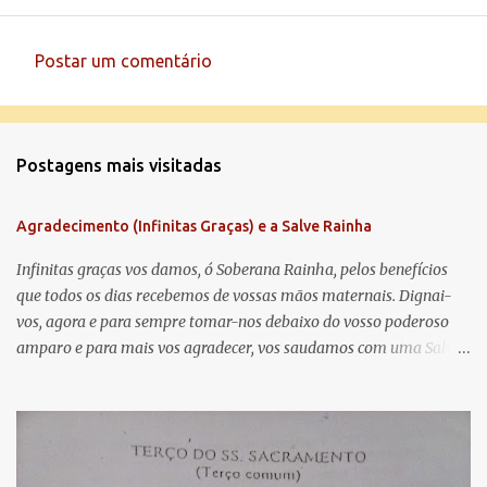
Postar um comentário
C
o
m
Postagens mais visitadas
e
n
Agradecimento (Infinitas Graças) e a Salve Rainha
t
á
Infinitas graças vos damos, ó Soberana Rainha, pelos benefícios
que todos os dias recebemos de vossas mãos maternais. Dignai-
r
vos, agora e para sempre tomar-nos debaixo do vosso poderoso
i
amparo e para mais vos agradecer, vos saudamos com uma Salve
o
Rainha: Salve Rainha , Mãe de misericórdia, vida, doçura,
s
esperança nossa, salve! A vós bradamos os degredados filhos de
Eva, a vós suspiramos, gemendo e chorando neste vale de
lágrimas. Eia, pois, Advogada nossa, estes vossos olhos
misericordiosos a nós volvei, e depois deste desterro, mostrai-nos