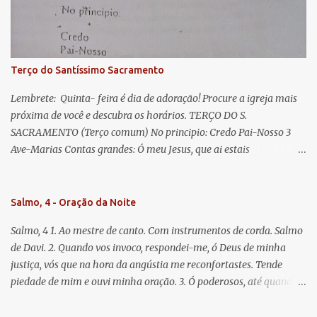
Jesus. Bendito é o fruto do vosso ventre, ó clemente, ó piedosa, ó
doce e sempre Virgem Maria. Rogai por nós Santa Mãe de Deus.
Para que sejamos dignos das promessas de Cristo. Amém.
Terço do Santíssimo Sacramento
Lembrete: Quinta- feira é dia de adoração! Procure a igreja mais
próxima de você e descubra os horários. TERÇO DO S.
SACRAMENTO (Terço comum) No principio: Credo Pai-Nosso 3
Ave-Marias Contas grandes: Ó meu Jesus, que ai estais
Sacramentado, não permitais que eu viva sem Vós, nem morta em
pecado. Uni o meu coração ao Vosso e o Vosso ao meu, e, nem sem
Vós morra eu! Nas contas pequenas: Sacramento de Amor!
Salmo, 4 - Oração da Noite
Misericórdia Senhor! Glória ao Pai: Cristo pão da vida e remédio
Salmo, 4 1. Ao mestre de canto. Com instrumentos de corda. Salmo
que nos salva, dá-nos Vossa força, Vosso perdão e a Vossa
de Davi. 2. Quando vos invoco, respondei-me, ó Deus de minha
misericórdia. (no fim) Rezar 3 vezes: Louvores e graças se deem a
justiça, vós que na hora da angústia me reconfortastes. Tende
cada momento ao Santíssimo e Diviníssimo Sacramento.
piedade de mim e ouvi minha oração. 3. Ó poderosos, até quando
tereis o coração endurecido, no amor das vaidades e na busca da
mentira? 4. O Senhor escolheu como eleito uma pessoa admirável,