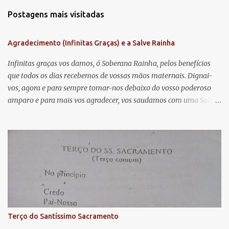
m
Postagens mais visitadas
e
n
Agradecimento (Infinitas Graças) e a Salve Rainha
t
á
Infinitas graças vos damos, ó Soberana Rainha, pelos benefícios
que todos os dias recebemos de vossas mãos maternais. Dignai-
r
vos, agora e para sempre tomar-nos debaixo do vosso poderoso
i
amparo e para mais vos agradecer, vos saudamos com uma Salve
o
Rainha: Salve Rainha , Mãe de misericórdia, vida, doçura,
s
esperança nossa, salve! A vós bradamos os degredados filhos de
Eva, a vós suspiramos, gemendo e chorando neste vale de
lágrimas. Eia, pois, Advogada nossa, estes vossos olhos
misericordiosos a nós volvei, e depois deste desterro, mostrai-nos
Jesus. Bendito é o fruto do vosso ventre, ó clemente, ó piedosa, ó
doce e sempre Virgem Maria. Rogai por nós Santa Mãe de Deus.
Para que sejamos dignos das promessas de Cristo. Amém.
Terço do Santíssimo Sacramento