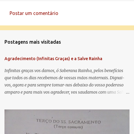
Postar um comentário
C
o
m
Postagens mais visitadas
e
n
Agradecimento (Infinitas Graças) e a Salve Rainha
t
á
Infinitas graças vos damos, ó Soberana Rainha, pelos benefícios
que todos os dias recebemos de vossas mãos maternais. Dignai-
r
vos, agora e para sempre tomar-nos debaixo do vosso poderoso
i
amparo e para mais vos agradecer, vos saudamos com uma Salve
o
Rainha: Salve Rainha , Mãe de misericórdia, vida, doçura,
s
esperança nossa, salve! A vós bradamos os degredados filhos de
Eva, a vós suspiramos, gemendo e chorando neste vale de
lágrimas. Eia, pois, Advogada nossa, estes vossos olhos
misericordiosos a nós volvei, e depois deste desterro, mostrai-nos