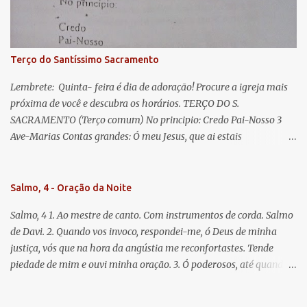
Jesus. Bendito é o fruto do vosso ventre, ó clemente, ó piedosa, ó
doce e sempre Virgem Maria. Rogai por nós Santa Mãe de Deus.
Para que sejamos dignos das promessas de Cristo. Amém.
Terço do Santíssimo Sacramento
Lembrete: Quinta- feira é dia de adoração! Procure a igreja mais
próxima de você e descubra os horários. TERÇO DO S.
SACRAMENTO (Terço comum) No principio: Credo Pai-Nosso 3
Ave-Marias Contas grandes: Ó meu Jesus, que ai estais
Sacramentado, não permitais que eu viva sem Vós, nem morta em
pecado. Uni o meu coração ao Vosso e o Vosso ao meu, e, nem sem
Vós morra eu! Nas contas pequenas: Sacramento de Amor!
Salmo, 4 - Oração da Noite
Misericórdia Senhor! Glória ao Pai: Cristo pão da vida e remédio
Salmo, 4 1. Ao mestre de canto. Com instrumentos de corda. Salmo
que nos salva, dá-nos Vossa força, Vosso perdão e a Vossa
de Davi. 2. Quando vos invoco, respondei-me, ó Deus de minha
misericórdia. (no fim) Rezar 3 vezes: Louvores e graças se deem a
justiça, vós que na hora da angústia me reconfortastes. Tende
cada momento ao Santíssimo e Diviníssimo Sacramento.
piedade de mim e ouvi minha oração. 3. Ó poderosos, até quando
tereis o coração endurecido, no amor das vaidades e na busca da
mentira? 4. O Senhor escolheu como eleito uma pessoa admirável,