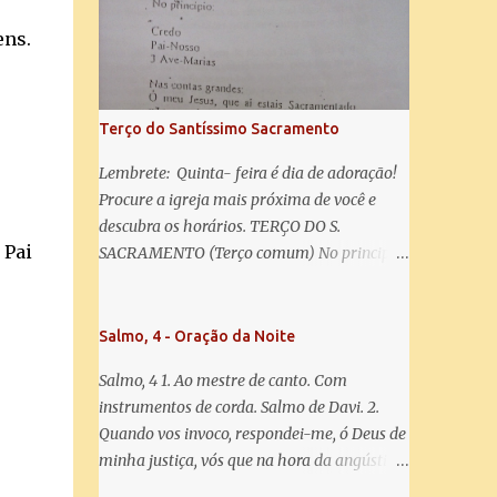
salve! A vós bradamos os degredados filhos
de Eva, a vós suspiramos, gemendo e
ens.
chorando neste vale de lágrimas. Eia, pois,
Advogada nossa, estes vossos olhos
misericordiosos a nós volvei, e depois deste
Terço do Santíssimo Sacramento
desterro, mostrai-nos Jesus. Bendito é o
fruto do vosso ventre, ó clemente, ó piedosa,
Lembrete: Quinta- feira é dia de adoração!
ó doce e sempre Virgem Maria. Rogai por
Procure a igreja mais próxima de você e
nós Santa Mãe de Deus. Para que sejamos
descubra os horários. TERÇO DO S.
dignos das promessas de Cristo. Amém.
 Pai
SACRAMENTO (Terço comum) No principio:
Credo Pai-Nosso 3 Ave-Marias Contas
grandes: Ó meu Jesus, que ai estais
Sacramentado, não permitais que eu viva
Salmo, 4 - Oração da Noite
sem Vós, nem morta em pecado. Uni o meu
Salmo, 4 1. Ao mestre de canto. Com
coração ao Vosso e o Vosso ao meu, e, nem
instrumentos de corda. Salmo de Davi. 2.
sem Vós morra eu! Nas contas pequenas:
Quando vos invoco, respondei-me, ó Deus de
Sacramento de Amor! Misericórdia Senhor!
minha justiça, vós que na hora da angústia
Glória ao Pai: Cristo pão da vida e remédio
me reconfortastes. Tende piedade de mim e
que nos salva, dá-nos Vossa força, Vosso