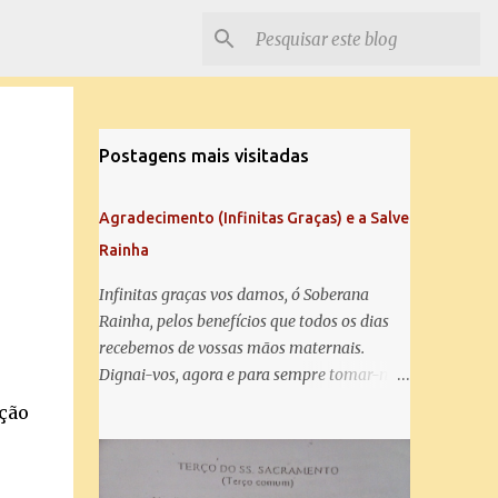
Postagens mais visitadas
Agradecimento (Infinitas Graças) e a Salve
Rainha
Infinitas graças vos damos, ó Soberana
Rainha, pelos benefícios que todos os dias
recebemos de vossas mãos maternais.
Dignai-vos, agora e para sempre tomar-nos
debaixo do vosso poderoso amparo e para
ação
mais vos agradecer, vos saudamos com uma
Salve Rainha: Salve Rainha , Mãe de
misericórdia, vida, doçura, esperança nossa,