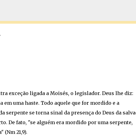
Pular para o conteúdo principal
7
ra exceção ligada a Moisés, o legislador. Deus lhe diz:
a em uma haste. Todo aquele que for mordido e a
da serpente se torna sinal da presença do Deus da salv
rto. De fato, "se alguém era mordido por uma serpente,
" (Nm 21,9).