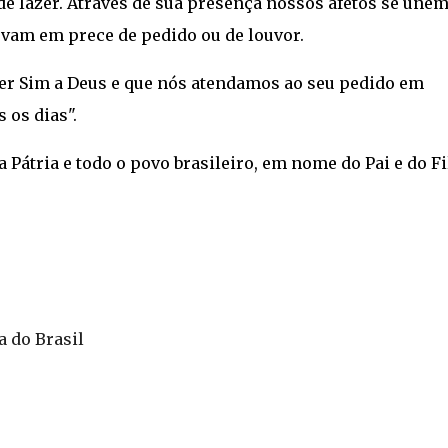
 de lazer. Através de sua presença nossos afetos se unem
evam em prece de pedido ou de louvor.
zer Sim a Deus e que nós atendamos ao seu pedido em
 os dias".
 Pátria e todo o povo brasileiro, em nome do Pai e do F
a do Brasil