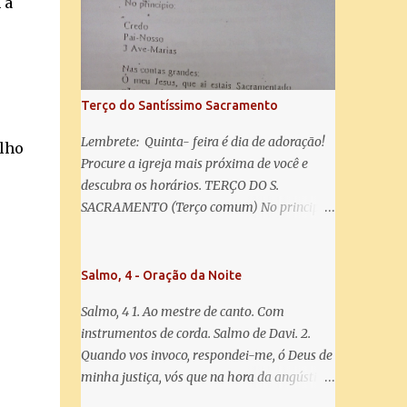
 a
salve! A vós bradamos os degredados filhos
de Eva, a vós suspiramos, gemendo e
chorando neste vale de lágrimas. Eia, pois,
Advogada nossa, estes vossos olhos
misericordiosos a nós volvei, e depois deste
Terço do Santíssimo Sacramento
desterro, mostrai-nos Jesus. Bendito é o
fruto do vosso ventre, ó clemente, ó piedosa,
Lembrete: Quinta- feira é dia de adoração!
ilho
ó doce e sempre Virgem Maria. Rogai por
Procure a igreja mais próxima de você e
nós Santa Mãe de Deus. Para que sejamos
descubra os horários. TERÇO DO S.
dignos das promessas de Cristo. Amém.
SACRAMENTO (Terço comum) No principio:
Credo Pai-Nosso 3 Ave-Marias Contas
grandes: Ó meu Jesus, que ai estais
Sacramentado, não permitais que eu viva
Salmo, 4 - Oração da Noite
sem Vós, nem morta em pecado. Uni o meu
Salmo, 4 1. Ao mestre de canto. Com
coração ao Vosso e o Vosso ao meu, e, nem
instrumentos de corda. Salmo de Davi. 2.
sem Vós morra eu! Nas contas pequenas:
Quando vos invoco, respondei-me, ó Deus de
Sacramento de Amor! Misericórdia Senhor!
minha justiça, vós que na hora da angústia
Glória ao Pai: Cristo pão da vida e remédio
me reconfortastes. Tende piedade de mim e
que nos salva, dá-nos Vossa força, Vosso