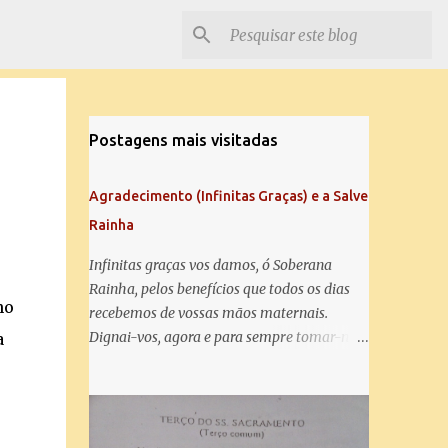
Postagens mais visitadas
Agradecimento (Infinitas Graças) e a Salve
Rainha
Infinitas graças vos damos, ó Soberana
Rainha, pelos benefícios que todos os dias
no
recebemos de vossas mãos maternais.
Dignai-vos, agora e para sempre tomar-nos
a
debaixo do vosso poderoso amparo e para
mais vos agradecer, vos saudamos com uma
Salve Rainha: Salve Rainha , Mãe de
misericórdia, vida, doçura, esperança nossa,