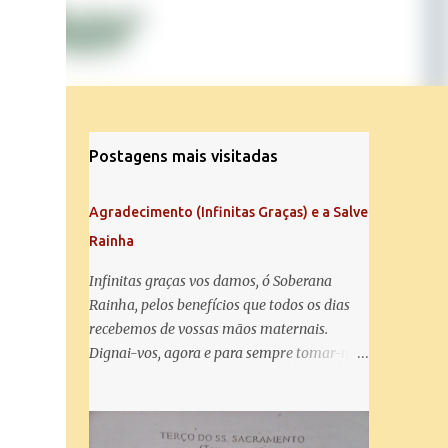
Postagens mais visitadas
Agradecimento (Infinitas Graças) e a Salve
Rainha
Infinitas graças vos damos, ó Soberana
Rainha, pelos benefícios que todos os dias
recebemos de vossas mãos maternais.
Dignai-vos, agora e para sempre tomar-nos
debaixo do vosso poderoso amparo e para
mais vos agradecer, vos saudamos com uma
Salve Rainha: Salve Rainha , Mãe de