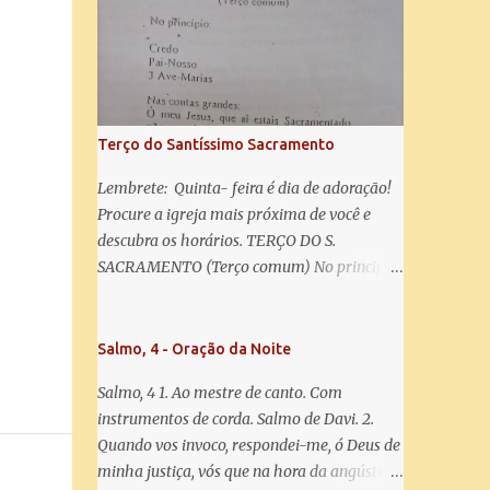
misericórdia, vida, doçura, esperança nossa,
salve! A vós bradamos os degredados filhos
de Eva, a vós suspiramos, gemendo e
chorando neste vale de lágrimas. Eia, pois,
Advogada nossa, estes vossos olhos
misericordiosos a nós volvei, e depois deste
Terço do Santíssimo Sacramento
desterro, mostrai-nos Jesus. Bendito é o
fruto do vosso ventre, ó clemente, ó piedosa,
Lembrete: Quinta- feira é dia de adoração!
ó doce e sempre Virgem Maria. Rogai por
Procure a igreja mais próxima de você e
nós Santa Mãe de Deus. Para que sejamos
descubra os horários. TERÇO DO S.
dignos das promessas de Cristo. Amém.
SACRAMENTO (Terço comum) No principio:
Credo Pai-Nosso 3 Ave-Marias Contas
grandes: Ó meu Jesus, que ai estais
Sacramentado, não permitais que eu viva
Salmo, 4 - Oração da Noite
sem Vós, nem morta em pecado. Uni o meu
Salmo, 4 1. Ao mestre de canto. Com
coração ao Vosso e o Vosso ao meu, e, nem
instrumentos de corda. Salmo de Davi. 2.
sem Vós morra eu! Nas contas pequenas:
Quando vos invoco, respondei-me, ó Deus de
Sacramento de Amor! Misericórdia Senhor!
minha justiça, vós que na hora da angústia
Glória ao Pai: Cristo pão da vida e remédio