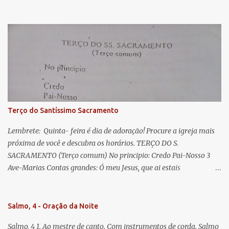
o
Rainha: Salve Rainha , Mãe de misericórdia, vida, doçura,
s
esperança nossa, salve! A vós bradamos os degredados filhos de
Eva, a vós suspiramos, gemendo e chorando neste vale de
lágrimas. Eia, pois, Advogada nossa, estes vossos olhos
misericordiosos a nós volvei, e depois deste desterro, mostrai-nos
Jesus. Bendito é o fruto do vosso ventre, ó clemente, ó piedosa, ó
doce e sempre Virgem Maria. Rogai por nós Santa Mãe de Deus.
Para que sejamos dignos das promessas de Cristo. Amém.
Terço do Santíssimo Sacramento
Lembrete: Quinta- feira é dia de adoração! Procure a igreja mais
próxima de você e descubra os horários. TERÇO DO S.
SACRAMENTO (Terço comum) No principio: Credo Pai-Nosso 3
Ave-Marias Contas grandes: Ó meu Jesus, que ai estais
Sacramentado, não permitais que eu viva sem Vós, nem morta em
pecado. Uni o meu coração ao Vosso e o Vosso ao meu, e, nem sem
Vós morra eu! Nas contas pequenas: Sacramento de Amor!
Salmo, 4 - Oração da Noite
Misericórdia Senhor! Glória ao Pai: Cristo pão da vida e remédio
Salmo, 4 1. Ao mestre de canto. Com instrumentos de corda. Salmo