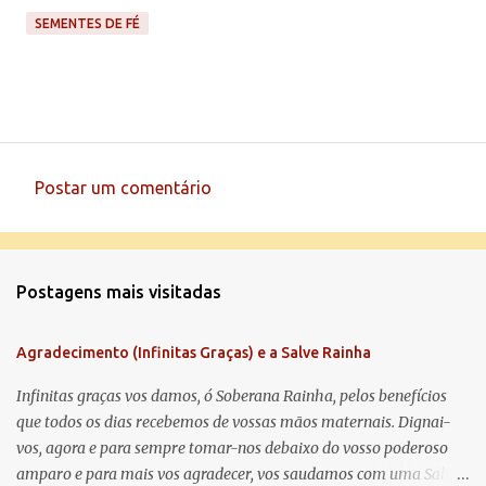
SEMENTES DE FÉ
Postar um comentário
C
o
m
Postagens mais visitadas
e
n
Agradecimento (Infinitas Graças) e a Salve Rainha
t
á
Infinitas graças vos damos, ó Soberana Rainha, pelos benefícios
que todos os dias recebemos de vossas mãos maternais. Dignai-
r
vos, agora e para sempre tomar-nos debaixo do vosso poderoso
i
amparo e para mais vos agradecer, vos saudamos com uma Salve