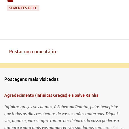
SEMENTES DE FÉ
Postar um comentário
C
o
m
Postagens mais visitadas
e
n
Agradecimento (Infinitas Graças) e a Salve Rainha
t
á
Infinitas graças vos damos, ó Soberana Rainha, pelos benefícios
que todos os dias recebemos de vossas mãos maternais. Dignai-
r
vos, agora e para sempre tomar-nos debaixo do vosso poderoso
i
amparo e para mais vos agradecer, vos saudamos com uma Salve