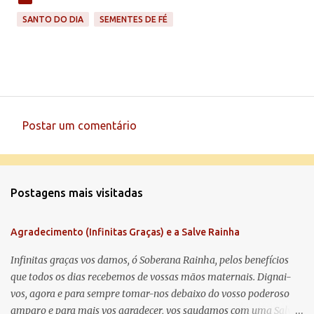
SANTO DO DIA
SEMENTES DE FÉ
Postar um comentário
C
o
m
Postagens mais visitadas
e
n
Agradecimento (Infinitas Graças) e a Salve Rainha
t
á
Infinitas graças vos damos, ó Soberana Rainha, pelos benefícios
que todos os dias recebemos de vossas mãos maternais. Dignai-
r
vos, agora e para sempre tomar-nos debaixo do vosso poderoso
i
amparo e para mais vos agradecer, vos saudamos com uma Salve