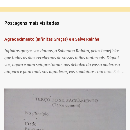
C
o
m
Postagens mais visitadas
e
n
Agradecimento (Infinitas Graças) e a Salve Rainha
t
á
Infinitas graças vos damos, ó Soberana Rainha, pelos benefícios
que todos os dias recebemos de vossas mãos maternais. Dignai-
r
vos, agora e para sempre tomar-nos debaixo do vosso poderoso
i
amparo e para mais vos agradecer, vos saudamos com uma Salve
o
Rainha: Salve Rainha , Mãe de misericórdia, vida, doçura,
s
esperança nossa, salve! A vós bradamos os degredados filhos de
Eva, a vós suspiramos, gemendo e chorando neste vale de
lágrimas. Eia, pois, Advogada nossa, estes vossos olhos
misericordiosos a nós volvei, e depois deste desterro, mostrai-nos
Jesus. Bendito é o fruto do vosso ventre, ó clemente, ó piedosa, ó
doce e sempre Virgem Maria. Rogai por nós Santa Mãe de Deus.
Para que sejamos dignos das promessas de Cristo. Amém.