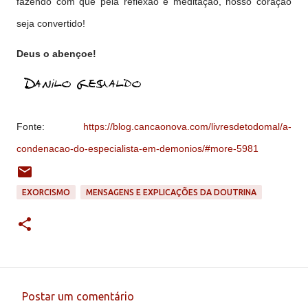
fazendo com que pela reflexão e meditação, nosso coração
seja convertido!
Deus o abençoe!
Fonte:
https://blog.cancaonova.com/livresdetodomal/a-
condenacao-do-especialista-em-demonios/#more-5981
EXORCISMO
MENSAGENS E EXPLICAÇÕES DA DOUTRINA
Postar um comentário