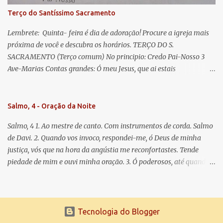
Terço do Santíssimo Sacramento
Lembrete: Quinta- feira é dia de adoração! Procure a igreja mais
próxima de você e descubra os horários. TERÇO DO S.
SACRAMENTO (Terço comum) No principio: Credo Pai-Nosso 3
Ave-Marias Contas grandes: Ó meu Jesus, que ai estais
Sacramentado, não permitais que eu viva sem Vós, nem morta em
pecado. Uni o meu coração ao Vosso e o Vosso ao meu, e, nem sem
Vós morra eu! Nas contas pequenas: Sacramento de Amor!
Salmo, 4 - Oração da Noite
Misericórdia Senhor! Glória ao Pai: Cristo pão da vida e remédio
Salmo, 4 1. Ao mestre de canto. Com instrumentos de corda. Salmo
que nos salva, dá-nos Vossa força, Vosso perdão e a Vossa
de Davi. 2. Quando vos invoco, respondei-me, ó Deus de minha
misericórdia. (no fim) Rezar 3 vezes: Louvores e graças se deem a
justiça, vós que na hora da angústia me reconfortastes. Tende
cada momento ao Santíssimo e Diviníssimo Sacramento.
piedade de mim e ouvi minha oração. 3. Ó poderosos, até quando
tereis o coração endurecido, no amor das vaidades e na busca da
mentira? 4. O Senhor escolheu como eleito uma pessoa admirável,
o Senhor me ouviu quando o invoquei. 5. Tremei, mas sem pecar;
refleti em vossos corações, quando estiverdes em vossos leitos, e
Tecnologia do Blogger
calai. 6. Oferecei vossos sacrifícios com sinceridade e esperai no