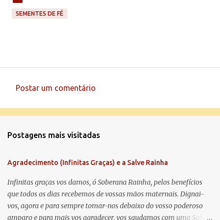
SEMENTES DE FÉ
Postar um comentário
C
o
m
Postagens mais visitadas
e
n
Agradecimento (Infinitas Graças) e a Salve Rainha
t
á
Infinitas graças vos damos, ó Soberana Rainha, pelos benefícios
que todos os dias recebemos de vossas mãos maternais. Dignai-
r
vos, agora e para sempre tomar-nos debaixo do vosso poderoso
i
amparo e para mais vos agradecer, vos saudamos com uma Salve