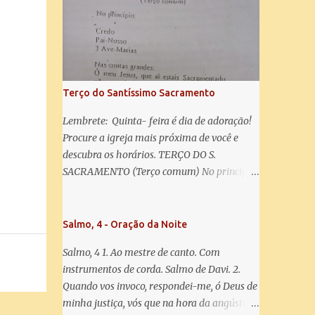
misericórdia, vida, doçura, esperança nossa,
salve! A vós bradamos os degredados filhos
de Eva, a vós suspiramos, gemendo e
chorando neste vale de lágrimas. Eia, pois,
Advogada nossa, estes vossos olhos
misericordiosos a nós volvei, e depois deste
Terço do Santíssimo Sacramento
desterro, mostrai-nos Jesus. Bendito é o
fruto do vosso ventre, ó clemente, ó piedosa,
Lembrete: Quinta- feira é dia de adoração!
ó doce e sempre Virgem Maria. Rogai por
Procure a igreja mais próxima de você e
nós Santa Mãe de Deus. Para que sejamos
descubra os horários. TERÇO DO S.
dignos das promessas de Cristo. Amém.
SACRAMENTO (Terço comum) No principio:
Credo Pai-Nosso 3 Ave-Marias Contas
grandes: Ó meu Jesus, que ai estais
Sacramentado, não permitais que eu viva
Salmo, 4 - Oração da Noite
sem Vós, nem morta em pecado. Uni o meu
Salmo, 4 1. Ao mestre de canto. Com
coração ao Vosso e o Vosso ao meu, e, nem
instrumentos de corda. Salmo de Davi. 2.
sem Vós morra eu! Nas contas pequenas:
Quando vos invoco, respondei-me, ó Deus de
Sacramento de Amor! Misericórdia Senhor!
minha justiça, vós que na hora da angústia
Glória ao Pai: Cristo pão da vida e remédio