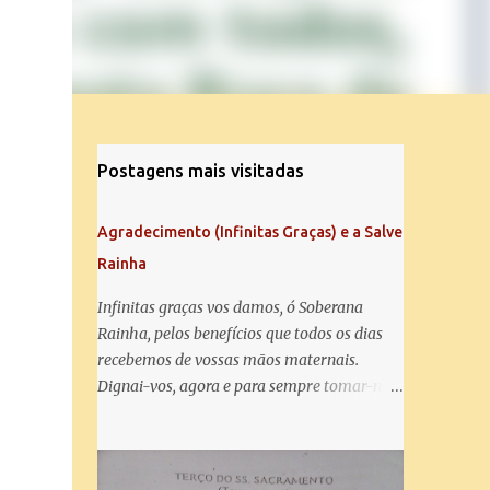
Postagens mais visitadas
Agradecimento (Infinitas Graças) e a Salve
Rainha
Infinitas graças vos damos, ó Soberana
Rainha, pelos benefícios que todos os dias
recebemos de vossas mãos maternais.
Dignai-vos, agora e para sempre tomar-nos
debaixo do vosso poderoso amparo e para
mais vos agradecer, vos saudamos com uma
Salve Rainha: Salve Rainha , Mãe de