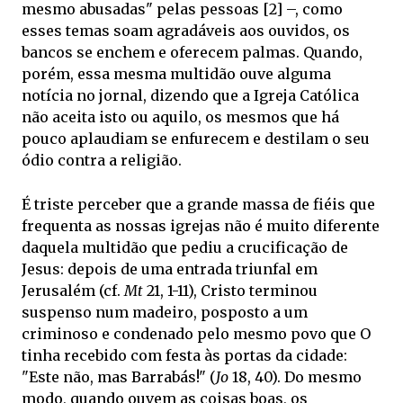
mesmo abusadas" pelas pessoas [2] –, como
esses temas soam agradáveis aos ouvidos, os
bancos se enchem e oferecem palmas. Quando,
porém, essa mesma multidão ouve alguma
notícia no jornal, dizendo que a Igreja Católica
não aceita isto ou aquilo, os mesmos que há
pouco aplaudiam se enfurecem e destilam o seu
ódio contra a religião.
É triste perceber que a grande massa de fiéis que
frequenta as nossas igrejas não é muito diferente
daquela multidão que pediu a crucificação de
Jesus: depois de uma entrada triunfal em
Jerusalém (cf.
Mt
21, 1-11), Cristo terminou
suspenso num madeiro, posposto a um
criminoso e condenado pelo mesmo povo que O
tinha recebido com festa às portas da cidade:
"Este não, mas Barrabás!" (
Jo
18, 40). Do mesmo
modo, quando ouvem as coisas boas, os