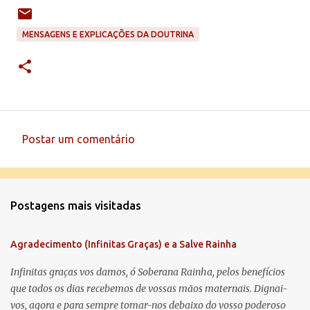
MENSAGENS E EXPLICAÇÕES DA DOUTRINA
Postar um comentário
C
o
m
Postagens mais visitadas
e
n
Agradecimento (Infinitas Graças) e a Salve Rainha
t
á
Infinitas graças vos damos, ó Soberana Rainha, pelos benefícios
que todos os dias recebemos de vossas mãos maternais. Dignai-
r
vos, agora e para sempre tomar-nos debaixo do vosso poderoso