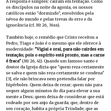
A resposta é simples: caíram em tentação. Como
os discípulos na noite da agonia, os nossos
católicos estão "dormindo", envolvidos pela
névoa do mundo e pelas trevas do erro e da
ignorância (cf.
Mt
26, 36ss).
Também hoje, o remédio que Cristo receitou a
Pedro, Tiago e João é o mesmo que ele oferece à
modernidade:
"Vigiai e orai, para não cairdes em
tentação; pois o espírito está pronto, mas a carne
é fraca"
(
Mt
26, 41). Quando um famoso santo e
doutor da Igreja dizia que "quem reza certamente
se salva e quem não reza certamente se condena"
[3], ele não brincava nem pretendia falar por
hipérboles. Quem deixa de rezar; quem não para
sequer alguns minutos do dia para elevar a sua
mente a Deus; quem deixa de considerar que está
rodeado por seu anjo da guarda; que, dentro de
seu coração, habita a própria Trindade; que as