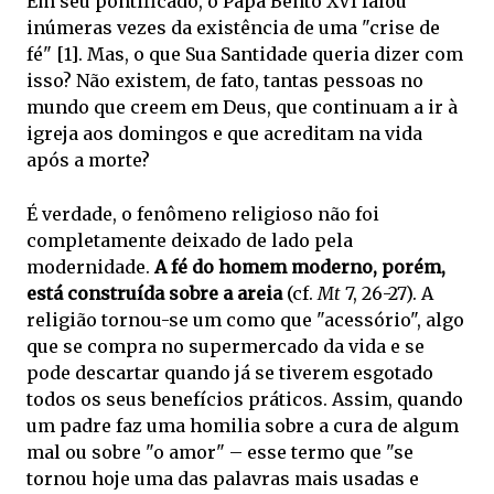
Em seu pontificado, o Papa Bento XVI falou
inúmeras vezes da existência de uma "crise de
fé" [1]. Mas, o que Sua Santidade queria dizer com
isso? Não existem, de fato, tantas pessoas no
mundo que creem em Deus, que continuam a ir à
igreja aos domingos e que acreditam na vida
após a morte?
É verdade, o fenômeno religioso não foi
completamente deixado de lado pela
modernidade.
A fé do homem moderno, porém,
está construída sobre a areia
(cf.
Mt
7, 26-27). A
religião tornou-se um como que "acessório", algo
que se compra no supermercado da vida e se
pode descartar quando já se tiverem esgotado
todos os seus benefícios práticos. Assim, quando
um padre faz uma homilia sobre a cura de algum
mal ou sobre "o amor" – esse termo que "se
tornou hoje uma das palavras mais usadas e