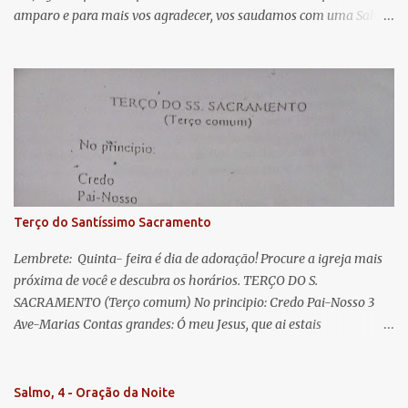
i
amparo e para mais vos agradecer, vos saudamos com uma Salve
o
Rainha: Salve Rainha , Mãe de misericórdia, vida, doçura,
s
esperança nossa, salve! A vós bradamos os degredados filhos de
Eva, a vós suspiramos, gemendo e chorando neste vale de
lágrimas. Eia, pois, Advogada nossa, estes vossos olhos
misericordiosos a nós volvei, e depois deste desterro, mostrai-nos
Jesus. Bendito é o fruto do vosso ventre, ó clemente, ó piedosa, ó
doce e sempre Virgem Maria. Rogai por nós Santa Mãe de Deus.
Para que sejamos dignos das promessas de Cristo. Amém.
Terço do Santíssimo Sacramento
Lembrete: Quinta- feira é dia de adoração! Procure a igreja mais
próxima de você e descubra os horários. TERÇO DO S.
SACRAMENTO (Terço comum) No principio: Credo Pai-Nosso 3
Ave-Marias Contas grandes: Ó meu Jesus, que ai estais
Sacramentado, não permitais que eu viva sem Vós, nem morta em
pecado. Uni o meu coração ao Vosso e o Vosso ao meu, e, nem sem
Vós morra eu! Nas contas pequenas: Sacramento de Amor!
Salmo, 4 - Oração da Noite