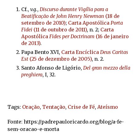
Cf.,
v.g.
,
Discurso durante Vigília para a
Beatificação de John Henry Newman
(18 de
setembro de 2010)
;
Carta Apostólica
Porta
Fidei
(11 de outubro de 2011)
, n. 2;
Carta
Apostólica
Fides per Doctrinam
(16 de janeiro
de 2013)
.
Papa Bento XVI,
Carta Encíclica
Deus Caritas
Est
(25 de dezembro de 2005)
, n. 2.
Santo Afonso de Ligório,
Del gran mezzo della
preghiera
, I, 32.
Tags:
Oração
,
Tentação
,
Crise de Fé
,
Ateísmo
Fonte: https://padrepauloricardo.org/blog/a-fe-
sem-oracao-e-morta