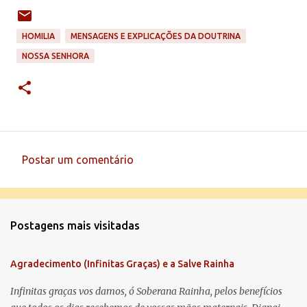
HOMILIA
MENSAGENS E EXPLICAÇÕES DA DOUTRINA
NOSSA SENHORA
Postar um comentário
C
o
m
Postagens mais visitadas
e
n
Agradecimento (Infinitas Graças) e a Salve Rainha
t
á
Infinitas graças vos damos, ó Soberana Rainha, pelos benefícios