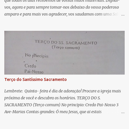
que todos os dias recebemos de vossas mãos maternais. Dignai-
r
vos, agora e para sempre tomar-nos debaixo do vosso poderoso
i
amparo e para mais vos agradecer, vos saudamos com uma Salve
o
Rainha: Salve Rainha , Mãe de misericórdia, vida, doçura,
s
esperança nossa, salve! A vós bradamos os degredados filhos de
Eva, a vós suspiramos, gemendo e chorando neste vale de
lágrimas. Eia, pois, Advogada nossa, estes vossos olhos
misericordiosos a nós volvei, e depois deste desterro, mostrai-nos
Jesus. Bendito é o fruto do vosso ventre, ó clemente, ó piedosa, ó
doce e sempre Virgem Maria. Rogai por nós Santa Mãe de Deus.
Para que sejamos dignos das promessas de Cristo. Amém.
Terço do Santíssimo Sacramento
Lembrete: Quinta- feira é dia de adoração! Procure a igreja mais
próxima de você e descubra os horários. TERÇO DO S.
SACRAMENTO (Terço comum) No principio: Credo Pai-Nosso 3
Ave-Marias Contas grandes: Ó meu Jesus, que ai estais
Sacramentado, não permitais que eu viva sem Vós, nem morta em
pecado. Uni o meu coração ao Vosso e o Vosso ao meu, e, nem sem