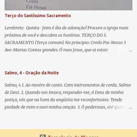
Para que sejamos dignos das promessas de Cristo. Amém.
Terço do Santíssimo Sacramento
Lembrete: Quinta- feira é dia de adoração! Procure a igreja mais
próxima de você e descubra os horários. TERÇO DO S.
SACRAMENTO (Terço comum) No principio: Credo Pai-Nosso 3
Ave-Marias Contas grandes: Ó meu Jesus, que ai estais
Sacramentado, não permitais que eu viva sem Vós, nem morta em
pecado. Uni o meu coração ao Vosso e o Vosso ao meu, e, nem sem
Vós morra eu! Nas contas pequenas: Sacramento de Amor!
Salmo, 4 - Oração da Noite
Misericórdia Senhor! Glória ao Pai: Cristo pão da vida e remédio
Salmo, 4 1. Ao mestre de canto. Com instrumentos de corda. Salmo
que nos salva, dá-nos Vossa força, Vosso perdão e a Vossa
de Davi. 2. Quando vos invoco, respondei-me, ó Deus de minha
misericórdia. (no fim) Rezar 3 vezes: Louvores e graças se deem a
justiça, vós que na hora da angústia me reconfortastes. Tende
cada momento ao Santíssimo e Diviníssimo Sacramento.
piedade de mim e ouvi minha oração. 3. Ó poderosos, até quando
tereis o coração endurecido, no amor das vaidades e na busca da
mentira? 4. O Senhor escolheu como eleito uma pessoa admirável,
o Senhor me ouviu quando o invoquei. 5. Tremei, mas sem pecar;
refleti em vossos corações, quando estiverdes em vossos leitos, e