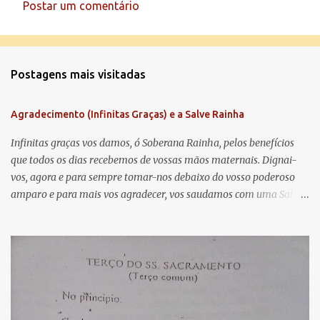
Postar um comentário
C
o
m
Postagens mais visitadas
e
n
Agradecimento (Infinitas Graças) e a Salve Rainha
t
á
Infinitas graças vos damos, ó Soberana Rainha, pelos benefícios
que todos os dias recebemos de vossas mãos maternais. Dignai-
r
vos, agora e para sempre tomar-nos debaixo do vosso poderoso
i
amparo e para mais vos agradecer, vos saudamos com uma Salve
o
Rainha: Salve Rainha , Mãe de misericórdia, vida, doçura,
s
esperança nossa, salve! A vós bradamos os degredados filhos de
Eva, a vós suspiramos, gemendo e chorando neste vale de
lágrimas. Eia, pois, Advogada nossa, estes vossos olhos
misericordiosos a nós volvei, e depois deste desterro, mostrai-nos
Jesus. Bendito é o fruto do vosso ventre, ó clemente, ó piedosa, ó
doce e sempre Virgem Maria. Rogai por nós Santa Mãe de Deus.