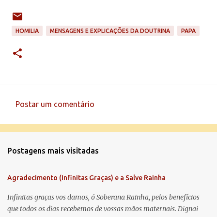
HOMILIA
MENSAGENS E EXPLICAÇÕES DA DOUTRINA
PAPA
Postar um comentário
C
o
m
Postagens mais visitadas
e
n
Agradecimento (Infinitas Graças) e a Salve Rainha
t
á
Infinitas graças vos damos, ó Soberana Rainha, pelos benefícios
que todos os dias recebemos de vossas mãos maternais. Dignai-
r