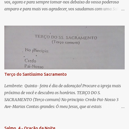
vos, agora e para sempre tomar-nos debaixo do vosso poderoso
i
amparo e para mais vos agradecer, vos saudamos com uma Salve
o
Rainha: Salve Rainha , Mãe de misericórdia, vida, doçura,
s
esperança nossa, salve! A vós bradamos os degredados filhos de
Eva, a vós suspiramos, gemendo e chorando neste vale de
lágrimas. Eia, pois, Advogada nossa, estes vossos olhos
misericordiosos a nós volvei, e depois deste desterro, mostrai-nos
Jesus. Bendito é o fruto do vosso ventre, ó clemente, ó piedosa, ó
doce e sempre Virgem Maria. Rogai por nós Santa Mãe de Deus.
Para que sejamos dignos das promessas de Cristo. Amém.
Terço do Santíssimo Sacramento
Lembrete: Quinta- feira é dia de adoração! Procure a igreja mais
próxima de você e descubra os horários. TERÇO DO S.
SACRAMENTO (Terço comum) No principio: Credo Pai-Nosso 3
Ave-Marias Contas grandes: Ó meu Jesus, que ai estais
Sacramentado, não permitais que eu viva sem Vós, nem morta em
pecado. Uni o meu coração ao Vosso e o Vosso ao meu, e, nem sem
Vós morra eu! Nas contas pequenas: Sacramento de Amor!
Salmo, 4 - Oração da Noite