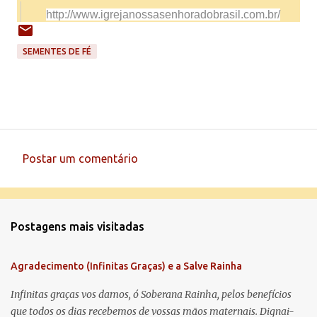
http://www.igrejanossasenhorad
obrasil.com.br/
SEMENTES DE FÉ
Postar um comentário
C
o
m
Postagens mais visitadas
e
n
Agradecimento (Infinitas Graças) e a Salve Rainha
t
á
Infinitas graças vos damos, ó Soberana Rainha, pelos benefícios
que todos os dias recebemos de vossas mãos maternais. Dignai-
r