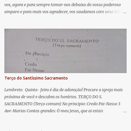
vos, agora e para sempre tomar-nos debaixo do vosso poderoso
i
amparo e para mais vos agradecer, vos saudamos com uma Salve
o
Rainha: Salve Rainha , Mãe de misericórdia, vida, doçura,
s
esperança nossa, salve! A vós bradamos os degredados filhos de
Eva, a vós suspiramos, gemendo e chorando neste vale de
lágrimas. Eia, pois, Advogada nossa, estes vossos olhos
misericordiosos a nós volvei, e depois deste desterro, mostrai-nos
Jesus. Bendito é o fruto do vosso ventre, ó clemente, ó piedosa, ó
doce e sempre Virgem Maria. Rogai por nós Santa Mãe de Deus.
Para que sejamos dignos das promessas de Cristo. Amém.
Terço do Santíssimo Sacramento
Lembrete: Quinta- feira é dia de adoração! Procure a igreja mais
próxima de você e descubra os horários. TERÇO DO S.
SACRAMENTO (Terço comum) No principio: Credo Pai-Nosso 3
Ave-Marias Contas grandes: Ó meu Jesus, que ai estais
Sacramentado, não permitais que eu viva sem Vós, nem morta em
pecado. Uni o meu coração ao Vosso e o Vosso ao meu, e, nem sem