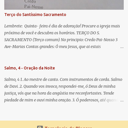
Para que sejamos dignos das promessas de Cristo. Amém.
Terço do Santíssimo Sacramento
Lembrete: Quinta- feira é dia de adoração! Procure a igreja mais
próxima de você e descubra os horários. TERÇO DO S.
SACRAMENTO (Terço comum) No principio: Credo Pai-Nosso 3
Ave-Marias Contas grandes: Ó meu Jesus, que ai estais
Sacramentado, não permitais que eu viva sem Vós, nem morta em
pecado. Uni o meu coração ao Vosso e o Vosso ao meu, e, nem sem
Vós morra eu! Nas contas pequenas: Sacramento de Amor!
Salmo, 4 - Oração da Noite
Misericórdia Senhor! Glória ao Pai: Cristo pão da vida e remédio
Salmo, 4 1. Ao mestre de canto. Com instrumentos de corda. Salmo
que nos salva, dá-nos Vossa força, Vosso perdão e a Vossa
de Davi. 2. Quando vos invoco, respondei-me, ó Deus de minha
misericórdia. (no fim) Rezar 3 vezes: Louvores e graças se deem a
justiça, vós que na hora da angústia me reconfortastes. Tende
cada momento ao Santíssimo e Diviníssimo Sacramento.
piedade de mim e ouvi minha oração. 3. Ó poderosos, até quando
tereis o coração endurecido, no amor das vaidades e na busca da
mentira? 4. O Senhor escolheu como eleito uma pessoa admirável,
o Senhor me ouviu quando o invoquei. 5. Tremei, mas sem pecar;
refleti em vossos corações, quando estiverdes em vossos leitos, e