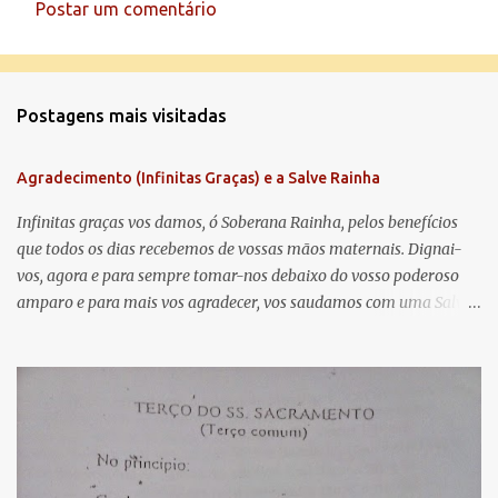
Postar um comentário
C
o
m
Postagens mais visitadas
e
n
Agradecimento (Infinitas Graças) e a Salve Rainha
t
á
Infinitas graças vos damos, ó Soberana Rainha, pelos benefícios
que todos os dias recebemos de vossas mãos maternais. Dignai-
r
vos, agora e para sempre tomar-nos debaixo do vosso poderoso
i
amparo e para mais vos agradecer, vos saudamos com uma Salve
o
Rainha: Salve Rainha , Mãe de misericórdia, vida, doçura,
s
esperança nossa, salve! A vós bradamos os degredados filhos de
Eva, a vós suspiramos, gemendo e chorando neste vale de
lágrimas. Eia, pois, Advogada nossa, estes vossos olhos
misericordiosos a nós volvei, e depois deste desterro, mostrai-nos
Jesus. Bendito é o fruto do vosso ventre, ó clemente, ó piedosa, ó
doce e sempre Virgem Maria. Rogai por nós Santa Mãe de Deus.