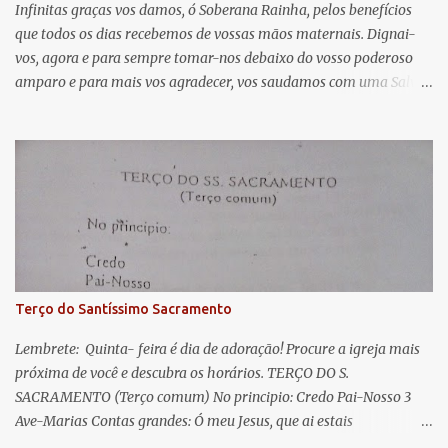
á
Infinitas graças vos damos, ó Soberana Rainha, pelos benefícios
que todos os dias recebemos de vossas mãos maternais. Dignai-
r
vos, agora e para sempre tomar-nos debaixo do vosso poderoso
i
amparo e para mais vos agradecer, vos saudamos com uma Salve
o
Rainha: Salve Rainha , Mãe de misericórdia, vida, doçura,
s
esperança nossa, salve! A vós bradamos os degredados filhos de
Eva, a vós suspiramos, gemendo e chorando neste vale de
lágrimas. Eia, pois, Advogada nossa, estes vossos olhos
misericordiosos a nós volvei, e depois deste desterro, mostrai-nos
Jesus. Bendito é o fruto do vosso ventre, ó clemente, ó piedosa, ó
doce e sempre Virgem Maria. Rogai por nós Santa Mãe de Deus.
Para que sejamos dignos das promessas de Cristo. Amém.
Terço do Santíssimo Sacramento
Lembrete: Quinta- feira é dia de adoração! Procure a igreja mais
próxima de você e descubra os horários. TERÇO DO S.
SACRAMENTO (Terço comum) No principio: Credo Pai-Nosso 3
Ave-Marias Contas grandes: Ó meu Jesus, que ai estais
Sacramentado, não permitais que eu viva sem Vós, nem morta em