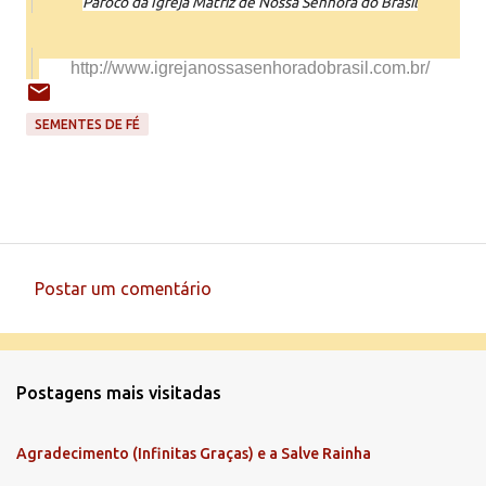
Pároco da Igreja Matriz de Nossa Senhora do Brasil
http://www.igrejanossasenhorad
obrasil.com.br/
SEMENTES DE FÉ
Postar um comentário
C
o
m
Postagens mais visitadas
e
n
Agradecimento (Infinitas Graças) e a Salve Rainha
t