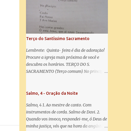
misericórdia, vida, doçura, esperança nossa,
salve! A vós bradamos os degredados filhos
de Eva, a vós suspiramos, gemendo e
chorando neste vale de lágrimas. Eia, pois,
Advogada nossa, estes vossos olhos
misericordiosos a nós volvei, e depois deste
Terço do Santíssimo Sacramento
desterro, mostrai-nos Jesus. Bendito é o
fruto do vosso ventre, ó clemente, ó piedosa,
Lembrete: Quinta- feira é dia de adoração!
ó doce e sempre Virgem Maria. Rogai por
Procure a igreja mais próxima de você e
nós Santa Mãe de Deus. Para que sejamos
descubra os horários. TERÇO DO S.
dignos das promessas de Cristo. Amém.
SACRAMENTO (Terço comum) No principio:
Credo Pai-Nosso 3 Ave-Marias Contas
grandes: Ó meu Jesus, que ai estais
Sacramentado, não permitais que eu viva
Salmo, 4 - Oração da Noite
sem Vós, nem morta em pecado. Uni o meu
Salmo, 4 1. Ao mestre de canto. Com
coração ao Vosso e o Vosso ao meu, e, nem
instrumentos de corda. Salmo de Davi. 2.
sem Vós morra eu! Nas contas pequenas:
Quando vos invoco, respondei-me, ó Deus de
Sacramento de Amor! Misericórdia Senhor!
minha justiça, vós que na hora da angústia
Glória ao Pai: Cristo pão da vida e remédio