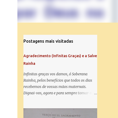
Postagens mais visitadas
Agradecimento (Infinitas Graças) e a Salve
Rainha
Infinitas graças vos damos, ó Soberana
Rainha, pelos benefícios que todos os dias
recebemos de vossas mãos maternais.
Dignai-vos, agora e para sempre tomar-nos
debaixo do vosso poderoso amparo e para
mais vos agradecer, vos saudamos com uma
Salve Rainha: Salve Rainha , Mãe de