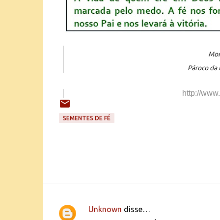
Mon
Pároco da 
http://www
SEMENTES DE FÉ
Unknown
disse…
C