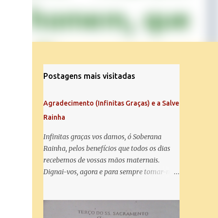
Postagens mais visitadas
Agradecimento (Infinitas Graças) e a Salve
Rainha
Infinitas graças vos damos, ó Soberana
Rainha, pelos benefícios que todos os dias
recebemos de vossas mãos maternais.
Dignai-vos, agora e para sempre tomar-nos
debaixo do vosso poderoso amparo e para
mais vos agradecer, vos saudamos com uma
Salve Rainha: Salve Rainha , Mãe de