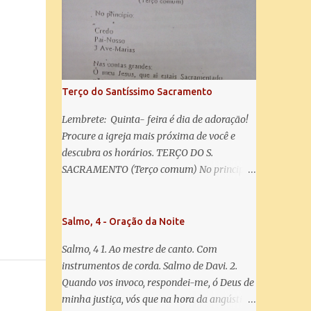
misericórdia, vida, doçura, esperança nossa,
salve! A vós bradamos os degredados filhos
de Eva, a vós suspiramos, gemendo e
chorando neste vale de lágrimas. Eia, pois,
Advogada nossa, estes vossos olhos
misericordiosos a nós volvei, e depois deste
Terço do Santíssimo Sacramento
desterro, mostrai-nos Jesus. Bendito é o
fruto do vosso ventre, ó clemente, ó piedosa,
Lembrete: Quinta- feira é dia de adoração!
ó doce e sempre Virgem Maria. Rogai por
Procure a igreja mais próxima de você e
nós Santa Mãe de Deus. Para que sejamos
descubra os horários. TERÇO DO S.
dignos das promessas de Cristo. Amém.
SACRAMENTO (Terço comum) No principio:
Credo Pai-Nosso 3 Ave-Marias Contas
grandes: Ó meu Jesus, que ai estais
Sacramentado, não permitais que eu viva
Salmo, 4 - Oração da Noite
sem Vós, nem morta em pecado. Uni o meu
Salmo, 4 1. Ao mestre de canto. Com
coração ao Vosso e o Vosso ao meu, e, nem
instrumentos de corda. Salmo de Davi. 2.
sem Vós morra eu! Nas contas pequenas:
Quando vos invoco, respondei-me, ó Deus de
Sacramento de Amor! Misericórdia Senhor!
minha justiça, vós que na hora da angústia
Glória ao Pai: Cristo pão da vida e remédio