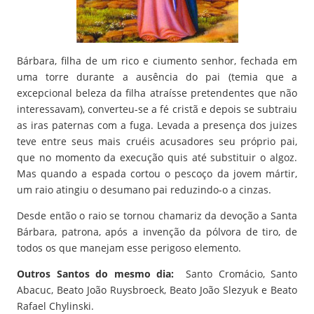
Bárbara, filha de um rico e ciumento senhor, fechada em
uma torre durante a ausência do pai (temia que a
excepcional beleza da filha atraísse pretendentes que não
interessavam), converteu-se a fé cristã e depois se subtraiu
as iras paternas com a fuga. Levada a presença dos juizes
teve entre seus mais cruéis acusadores seu próprio pai,
que no momento da execução quis até substituir o algoz.
Mas quando a espada cortou o pescoço da jovem mártir,
um raio atingiu o desumano pai reduzindo-o a cinzas.
Desde então o raio se tornou chamariz da devoção a Santa
Bárbara, patrona, após a invenção da pólvora de tiro, de
todos os que manejam esse perigoso elemento.
Outros Santos do mesmo dia:
Santo Cromácio, Santo
Abacuc, Beato João Ruysbroeck, Beato João Slezyuk e Beato
Rafael Chylinski.