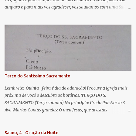
i
amparo e para mais vos agradecer, vos saudamos com uma Salve
o
Rainha: Salve Rainha , Mãe de misericórdia, vida, doçura,
s
esperança nossa, salve! A vós bradamos os degredados filhos de
Eva, a vós suspiramos, gemendo e chorando neste vale de
lágrimas. Eia, pois, Advogada nossa, estes vossos olhos
misericordiosos a nós volvei, e depois deste desterro, mostrai-nos
Jesus. Bendito é o fruto do vosso ventre, ó clemente, ó piedosa, ó
doce e sempre Virgem Maria. Rogai por nós Santa Mãe de Deus.
Para que sejamos dignos das promessas de Cristo. Amém.
Terço do Santíssimo Sacramento
Lembrete: Quinta- feira é dia de adoração! Procure a igreja mais
próxima de você e descubra os horários. TERÇO DO S.
SACRAMENTO (Terço comum) No principio: Credo Pai-Nosso 3
Ave-Marias Contas grandes: Ó meu Jesus, que ai estais
Sacramentado, não permitais que eu viva sem Vós, nem morta em
pecado. Uni o meu coração ao Vosso e o Vosso ao meu, e, nem sem
Vós morra eu! Nas contas pequenas: Sacramento de Amor!
Salmo, 4 - Oração da Noite