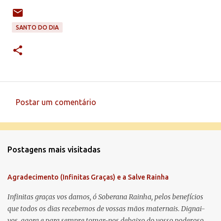
SANTO DO DIA
Postar um comentário
C
o
m
Postagens mais visitadas
e
n
Agradecimento (Infinitas Graças) e a Salve Rainha
t
á
Infinitas graças vos damos, ó Soberana Rainha, pelos benefícios
que todos os dias recebemos de vossas mãos maternais. Dignai-
r
vos, agora e para sempre tomar-nos debaixo do vosso poderoso