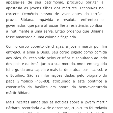
apossar-se de seu patrimônio, procurou obrigar a
apostasia as jovens filhas dos mártires. Fechou-as no
cárcere. Demétria cessou de viver antes da terrível
prova. Bibiana, impávida e resoluta, enfrentou o
governador, que para afrouxar-lhe a resistência, confiou-
a inutilmente a uma serva. Então ordenou que Bibiana
fosse amarrada a uma coluna e flagelada.
Com o corpo coberto de chagas, a jovem mártir por fim
entregou a alma a Deus. Seu corpo jogado como comida
aos cães, foi recolhido pelos cristãos e sepultado ao lado
dos pais e da irmã, junto a sua morada, onde em seguida
foi erguida uma capela e mais tarde a atual basílica, sobre
o Equilino. São as informações dadas pelo biógrafo do
papa Simplício (468-83), atribuindo a este pontífice a
construção da basílica em honra da bem-aventurada
mártir Bibiana.
Mais incertas ainda são as notícias sobre a jovem mártir
Bárbara, recordada a 4 de dezembro, cujo culto foi todavia