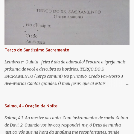
Eva, a vós suspiramos, gemendo e chorando neste vale de
lágrimas. Eia, pois, Advogada nossa, estes vossos olhos
misericordiosos a nós volvei, e depois deste desterro, mostrai-nos
Jesus. Bendito é o fruto do vosso ventre, ó clemente, ó piedosa, ó
doce e sempre Virgem Maria. Rogai por nós Santa Mãe de Deus.
Para que sejamos dignos das promessas de Cristo. Amém.
Terço do Santíssimo Sacramento
Lembrete: Quinta- feira é dia de adoração! Procure a igreja mais
próxima de você e descubra os horários. TERÇO DO S.
SACRAMENTO (Terço comum) No principio: Credo Pai-Nosso 3
Ave-Marias Contas grandes: Ó meu Jesus, que ai estais
Sacramentado, não permitais que eu viva sem Vós, nem morta em
pecado. Uni o meu coração ao Vosso e o Vosso ao meu, e, nem sem
Vós morra eu! Nas contas pequenas: Sacramento de Amor!
Salmo, 4 - Oração da Noite
Misericórdia Senhor! Glória ao Pai: Cristo pão da vida e remédio
Salmo, 4 1. Ao mestre de canto. Com instrumentos de corda. Salmo
que nos salva, dá-nos Vossa força, Vosso perdão e a Vossa
de Davi. 2. Quando vos invoco, respondei-me, ó Deus de minha
misericórdia. (no fim) Rezar 3 vezes: Louvores e graças se deem a
justiça, vós que na hora da angústia me reconfortastes. Tende
cada momento ao Santíssimo e Diviníssimo Sacramento.