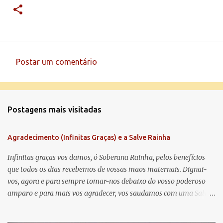
Postar um comentário
C
o
m
Postagens mais visitadas
e
n
Agradecimento (Infinitas Graças) e a Salve Rainha
t
á
Infinitas graças vos damos, ó Soberana Rainha, pelos benefícios
que todos os dias recebemos de vossas mãos maternais. Dignai-
r
vos, agora e para sempre tomar-nos debaixo do vosso poderoso
i
amparo e para mais vos agradecer, vos saudamos com uma Salve
o
Rainha: Salve Rainha , Mãe de misericórdia, vida, doçura,
s
esperança nossa, salve! A vós bradamos os degredados filhos de