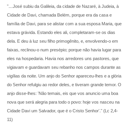
"…José subiu da Galileia, da cidade de Nazaré, à Judeia, à
Cidade de Davi, chamada Belém, porque era da casa e
família de Davi, para se alistar com a sua esposa Maria, que
estava grávida. Estando eles ali, completaram-se os dias
dela. E deu à luz seu filho primogênito, e, envolvendo-o em
faixas, reclinou-o num presépio; porque não havia lugar para
eles na hospedaria. Havia nos arredores uns pastores, que
vigiavam e guardavam seu rebanho nos campos durante as
vigílias da noite. Um anjo do Senhor apareceu-lhes e a glória
do Senhor refulgiu ao redor deles, e tiveram grande temor. O
anjo disse-lhes: 'Não temais, eis que vos anuncio uma boa
nova que será alegria para todo o povo: hoje vos nasceu na
Cidade Davi um Salvador, que é o Cristo Senhor'." (Lc 2,4-
11)