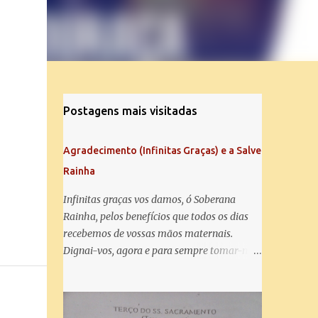
Postagens mais visitadas
Agradecimento (Infinitas Graças) e a Salve
Rainha
Infinitas graças vos damos, ó Soberana
Rainha, pelos benefícios que todos os dias
recebemos de vossas mãos maternais.
Dignai-vos, agora e para sempre tomar-nos
debaixo do vosso poderoso amparo e para
mais vos agradecer, vos saudamos com uma
Salve Rainha: Salve Rainha , Mãe de