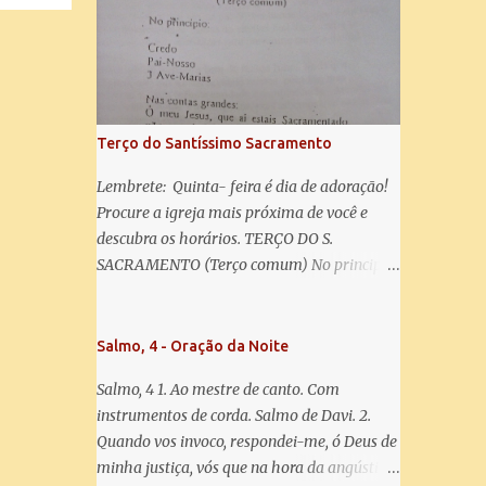
misericórdia, vida, doçura, esperança nossa,
salve! A vós bradamos os degredados filhos
de Eva, a vós suspiramos, gemendo e
chorando neste vale de lágrimas. Eia, pois,
Advogada nossa, estes vossos olhos
misericordiosos a nós volvei, e depois deste
Terço do Santíssimo Sacramento
desterro, mostrai-nos Jesus. Bendito é o
fruto do vosso ventre, ó clemente, ó piedosa,
Lembrete: Quinta- feira é dia de adoração!
ó doce e sempre Virgem Maria. Rogai por
Procure a igreja mais próxima de você e
nós Santa Mãe de Deus. Para que sejamos
descubra os horários. TERÇO DO S.
dignos das promessas de Cristo. Amém.
SACRAMENTO (Terço comum) No principio:
Credo Pai-Nosso 3 Ave-Marias Contas
grandes: Ó meu Jesus, que ai estais
Sacramentado, não permitais que eu viva
Salmo, 4 - Oração da Noite
sem Vós, nem morta em pecado. Uni o meu
Salmo, 4 1. Ao mestre de canto. Com
coração ao Vosso e o Vosso ao meu, e, nem
instrumentos de corda. Salmo de Davi. 2.
sem Vós morra eu! Nas contas pequenas:
Quando vos invoco, respondei-me, ó Deus de
Sacramento de Amor! Misericórdia Senhor!
minha justiça, vós que na hora da angústia
Glória ao Pai: Cristo pão da vida e remédio