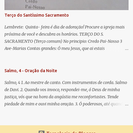
Para que sejamos dignos das promessas de Cristo. Amém.
Terço do Santíssimo Sacramento
Lembrete: Quinta- feira é dia de adoração! Procure a igreja mais
próxima de você e descubra os horários. TERÇO DO S.
SACRAMENTO (Terço comum) No principio: Credo Pai-Nosso 3
Ave-Marias Contas grandes: Ó meu Jesus, que ai estais
Sacramentado, não permitais que eu viva sem Vós, nem morta em
pecado. Uni o meu coração ao Vosso e o Vosso ao meu, e, nem sem
Vós morra eu! Nas contas pequenas: Sacramento de Amor!
Salmo, 4 - Oração da Noite
Misericórdia Senhor! Glória ao Pai: Cristo pão da vida e remédio
Salmo, 4 1. Ao mestre de canto. Com instrumentos de corda. Salmo
que nos salva, dá-nos Vossa força, Vosso perdão e a Vossa
de Davi. 2. Quando vos invoco, respondei-me, ó Deus de minha
misericórdia. (no fim) Rezar 3 vezes: Louvores e graças se deem a
justiça, vós que na hora da angústia me reconfortastes. Tende
cada momento ao Santíssimo e Diviníssimo Sacramento.
piedade de mim e ouvi minha oração. 3. Ó poderosos, até quando
tereis o coração endurecido, no amor das vaidades e na busca da
mentira? 4. O Senhor escolheu como eleito uma pessoa admirável,
o Senhor me ouviu quando o invoquei. 5. Tremei, mas sem pecar;
refleti em vossos corações, quando estiverdes em vossos leitos, e