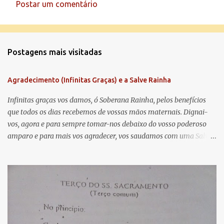
Postar um comentário
C
o
m
Postagens mais visitadas
e
n
Agradecimento (Infinitas Graças) e a Salve Rainha
t
á
Infinitas graças vos damos, ó Soberana Rainha, pelos benefícios
que todos os dias recebemos de vossas mãos maternais. Dignai-
r
vos, agora e para sempre tomar-nos debaixo do vosso poderoso
i
amparo e para mais vos agradecer, vos saudamos com uma Salve
o
Rainha: Salve Rainha , Mãe de misericórdia, vida, doçura,
s
esperança nossa, salve! A vós bradamos os degredados filhos de
Eva, a vós suspiramos, gemendo e chorando neste vale de
lágrimas. Eia, pois, Advogada nossa, estes vossos olhos
misericordiosos a nós volvei, e depois deste desterro, mostrai-nos
Jesus. Bendito é o fruto do vosso ventre, ó clemente, ó piedosa, ó
doce e sempre Virgem Maria. Rogai por nós Santa Mãe de Deus.