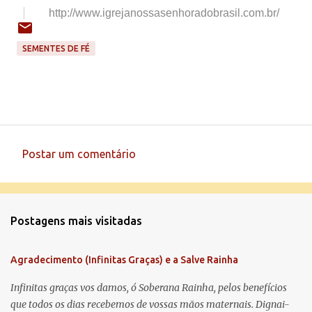
http://www.igrejanossasenhorad
obrasil.com.br/
SEMENTES DE FÉ
Postar um comentário
C
o
m
Postagens mais visitadas
e
n
Agradecimento (Infinitas Graças) e a Salve Rainha
t
á
Infinitas graças vos damos, ó Soberana Rainha, pelos benefícios
que todos os dias recebemos de vossas mãos maternais. Dignai-
r