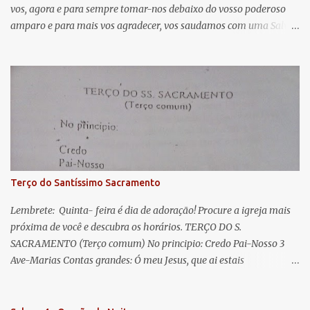
vos, agora e para sempre tomar-nos debaixo do vosso poderoso
i
amparo e para mais vos agradecer, vos saudamos com uma Salve
o
Rainha: Salve Rainha , Mãe de misericórdia, vida, doçura,
s
esperança nossa, salve! A vós bradamos os degredados filhos de
Eva, a vós suspiramos, gemendo e chorando neste vale de
lágrimas. Eia, pois, Advogada nossa, estes vossos olhos
misericordiosos a nós volvei, e depois deste desterro, mostrai-nos
Jesus. Bendito é o fruto do vosso ventre, ó clemente, ó piedosa, ó
doce e sempre Virgem Maria. Rogai por nós Santa Mãe de Deus.
Para que sejamos dignos das promessas de Cristo. Amém.
Terço do Santíssimo Sacramento
Lembrete: Quinta- feira é dia de adoração! Procure a igreja mais
próxima de você e descubra os horários. TERÇO DO S.
SACRAMENTO (Terço comum) No principio: Credo Pai-Nosso 3
Ave-Marias Contas grandes: Ó meu Jesus, que ai estais
Sacramentado, não permitais que eu viva sem Vós, nem morta em
pecado. Uni o meu coração ao Vosso e o Vosso ao meu, e, nem sem