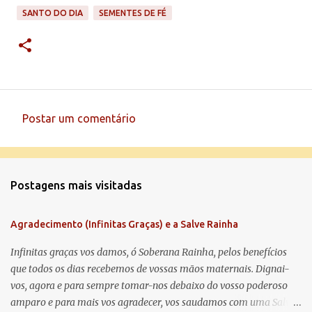
SANTO DO DIA
SEMENTES DE FÉ
Postar um comentário
C
o
m
Postagens mais visitadas
e
n
Agradecimento (Infinitas Graças) e a Salve Rainha
t
á
Infinitas graças vos damos, ó Soberana Rainha, pelos benefícios
que todos os dias recebemos de vossas mãos maternais. Dignai-
r
vos, agora e para sempre tomar-nos debaixo do vosso poderoso
i
amparo e para mais vos agradecer, vos saudamos com uma Salve
o