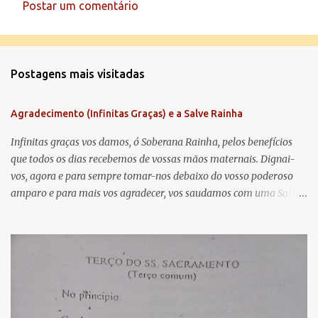
Postar um comentário
C
o
m
Postagens mais visitadas
e
n
Agradecimento (Infinitas Graças) e a Salve Rainha
t
á
Infinitas graças vos damos, ó Soberana Rainha, pelos benefícios
que todos os dias recebemos de vossas mãos maternais. Dignai-
r
vos, agora e para sempre tomar-nos debaixo do vosso poderoso
i
amparo e para mais vos agradecer, vos saudamos com uma Salve
o
Rainha: Salve Rainha , Mãe de misericórdia, vida, doçura,
s
esperança nossa, salve! A vós bradamos os degredados filhos de
Eva, a vós suspiramos, gemendo e chorando neste vale de
lágrimas. Eia, pois, Advogada nossa, estes vossos olhos
misericordiosos a nós volvei, e depois deste desterro, mostrai-nos
Jesus. Bendito é o fruto do vosso ventre, ó clemente, ó piedosa, ó
doce e sempre Virgem Maria. Rogai por nós Santa Mãe de Deus.