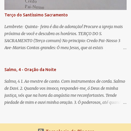
Para que sejamos dignos das promessas de Cristo. Amém.
Terço do Santíssimo Sacramento
Lembrete: Quinta- feira é dia de adoração! Procure a igreja mais
próxima de você e descubra os horários. TERÇO DO S.
SACRAMENTO (Terço comum) No principio: Credo Pai-Nosso 3
Ave-Marias Contas grandes: Ó meu Jesus, que ai estais
Sacramentado, não permitais que eu viva sem Vós, nem morta em
pecado. Uni o meu coração ao Vosso e o Vosso ao meu, e, nem sem
Vós morra eu! Nas contas pequenas: Sacramento de Amor!
Salmo, 4 - Oração da Noite
Misericórdia Senhor! Glória ao Pai: Cristo pão da vida e remédio
Salmo, 4 1. Ao mestre de canto. Com instrumentos de corda. Salmo
que nos salva, dá-nos Vossa força, Vosso perdão e a Vossa
de Davi. 2. Quando vos invoco, respondei-me, ó Deus de minha
misericórdia. (no fim) Rezar 3 vezes: Louvores e graças se deem a
justiça, vós que na hora da angústia me reconfortastes. Tende
cada momento ao Santíssimo e Diviníssimo Sacramento.
piedade de mim e ouvi minha oração. 3. Ó poderosos, até quando
tereis o coração endurecido, no amor das vaidades e na busca da
mentira? 4. O Senhor escolheu como eleito uma pessoa admirável,
o Senhor me ouviu quando o invoquei. 5. Tremei, mas sem pecar;
refleti em vossos corações, quando estiverdes em vossos leitos, e