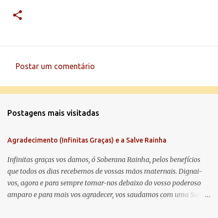
Postar um comentário
C
o
m
Postagens mais visitadas
e
n
Agradecimento (Infinitas Graças) e a Salve Rainha
t
á
Infinitas graças vos damos, ó Soberana Rainha, pelos benefícios
que todos os dias recebemos de vossas mãos maternais. Dignai-
r
vos, agora e para sempre tomar-nos debaixo do vosso poderoso
i
amparo e para mais vos agradecer, vos saudamos com uma Salve
o
Rainha: Salve Rainha , Mãe de misericórdia, vida, doçura,
s