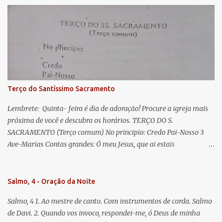
esperança nossa, salve! A vós bradamos os degredados filhos de
Eva, a vós suspiramos, gemendo e chorando neste vale de
lágrimas. Eia, pois, Advogada nossa, estes vossos olhos
misericordiosos a nós volvei, e depois deste desterro, mostrai-nos
Jesus. Bendito é o fruto do vosso ventre, ó clemente, ó piedosa, ó
doce e sempre Virgem Maria. Rogai por nós Santa Mãe de Deus.
Para que sejamos dignos das promessas de Cristo. Amém.
Terço do Santíssimo Sacramento
Lembrete: Quinta- feira é dia de adoração! Procure a igreja mais
próxima de você e descubra os horários. TERÇO DO S.
SACRAMENTO (Terço comum) No principio: Credo Pai-Nosso 3
Ave-Marias Contas grandes: Ó meu Jesus, que ai estais
Sacramentado, não permitais que eu viva sem Vós, nem morta em
pecado. Uni o meu coração ao Vosso e o Vosso ao meu, e, nem sem
Vós morra eu! Nas contas pequenas: Sacramento de Amor!
Salmo, 4 - Oração da Noite
Misericórdia Senhor! Glória ao Pai: Cristo pão da vida e remédio
Salmo, 4 1. Ao mestre de canto. Com instrumentos de corda. Salmo
que nos salva, dá-nos Vossa força, Vosso perdão e a Vossa
de Davi. 2. Quando vos invoco, respondei-me, ó Deus de minha
misericórdia. (no fim) Rezar 3 vezes: Louvores e graças se deem a