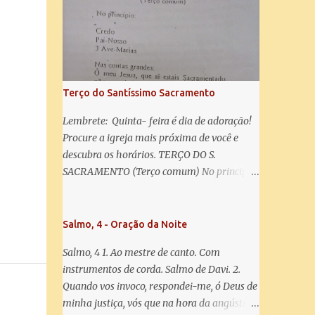
misericórdia, vida, doçura, esperança nossa,
salve! A vós bradamos os degredados filhos
de Eva, a vós suspiramos, gemendo e
chorando neste vale de lágrimas. Eia, pois,
Advogada nossa, estes vossos olhos
misericordiosos a nós volvei, e depois deste
Terço do Santíssimo Sacramento
desterro, mostrai-nos Jesus. Bendito é o
fruto do vosso ventre, ó clemente, ó piedosa,
Lembrete: Quinta- feira é dia de adoração!
ó doce e sempre Virgem Maria. Rogai por
Procure a igreja mais próxima de você e
nós Santa Mãe de Deus. Para que sejamos
descubra os horários. TERÇO DO S.
dignos das promessas de Cristo. Amém.
SACRAMENTO (Terço comum) No principio:
Credo Pai-Nosso 3 Ave-Marias Contas
grandes: Ó meu Jesus, que ai estais
Sacramentado, não permitais que eu viva
Salmo, 4 - Oração da Noite
sem Vós, nem morta em pecado. Uni o meu
Salmo, 4 1. Ao mestre de canto. Com
coração ao Vosso e o Vosso ao meu, e, nem
instrumentos de corda. Salmo de Davi. 2.
sem Vós morra eu! Nas contas pequenas:
Quando vos invoco, respondei-me, ó Deus de
Sacramento de Amor! Misericórdia Senhor!
minha justiça, vós que na hora da angústia
Glória ao Pai: Cristo pão da vida e remédio