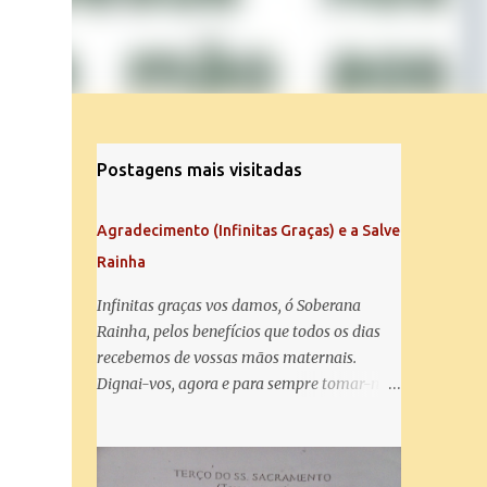
Postagens mais visitadas
Agradecimento (Infinitas Graças) e a Salve
Rainha
Infinitas graças vos damos, ó Soberana
Rainha, pelos benefícios que todos os dias
recebemos de vossas mãos maternais.
Dignai-vos, agora e para sempre tomar-nos
debaixo do vosso poderoso amparo e para
mais vos agradecer, vos saudamos com uma
Salve Rainha: Salve Rainha , Mãe de