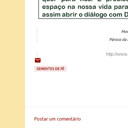
Mon
Pároco da 
http://www
SEMENTES DE FÉ
Postar um comentário
C