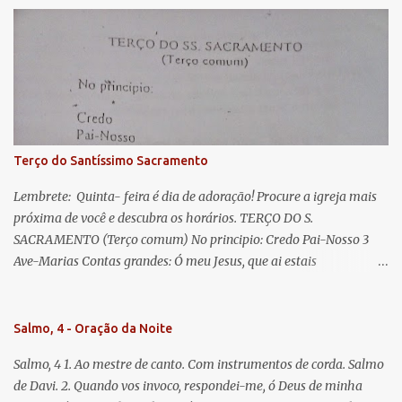
Eva, a vós suspiramos, gemendo e chorando neste vale de
lágrimas. Eia, pois, Advogada nossa, estes vossos olhos
misericordiosos a nós volvei, e depois deste desterro, mostrai-nos
Jesus. Bendito é o fruto do vosso ventre, ó clemente, ó piedosa, ó
doce e sempre Virgem Maria. Rogai por nós Santa Mãe de Deus.
Para que sejamos dignos das promessas de Cristo. Amém.
Terço do Santíssimo Sacramento
Lembrete: Quinta- feira é dia de adoração! Procure a igreja mais
próxima de você e descubra os horários. TERÇO DO S.
SACRAMENTO (Terço comum) No principio: Credo Pai-Nosso 3
Ave-Marias Contas grandes: Ó meu Jesus, que ai estais
Sacramentado, não permitais que eu viva sem Vós, nem morta em
pecado. Uni o meu coração ao Vosso e o Vosso ao meu, e, nem sem
Vós morra eu! Nas contas pequenas: Sacramento de Amor!
Salmo, 4 - Oração da Noite
Misericórdia Senhor! Glória ao Pai: Cristo pão da vida e remédio
Salmo, 4 1. Ao mestre de canto. Com instrumentos de corda. Salmo
que nos salva, dá-nos Vossa força, Vosso perdão e a Vossa
de Davi. 2. Quando vos invoco, respondei-me, ó Deus de minha
misericórdia. (no fim) Rezar 3 vezes: Louvores e graças se deem a