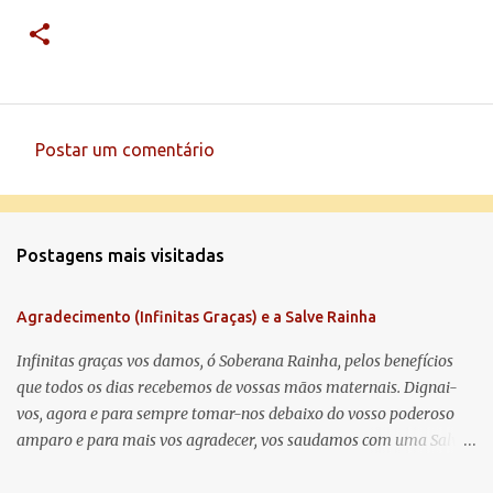
Postar um comentário
C
o
m
Postagens mais visitadas
e
n
Agradecimento (Infinitas Graças) e a Salve Rainha
t
á
Infinitas graças vos damos, ó Soberana Rainha, pelos benefícios
que todos os dias recebemos de vossas mãos maternais. Dignai-
r
vos, agora e para sempre tomar-nos debaixo do vosso poderoso
i
amparo e para mais vos agradecer, vos saudamos com uma Salve
o
Rainha: Salve Rainha , Mãe de misericórdia, vida, doçura,
s
esperança nossa, salve! A vós bradamos os degredados filhos de