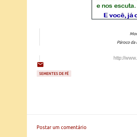
Mon
Pároco da 
http://www
SEMENTES DE FÉ
Postar um comentário
C