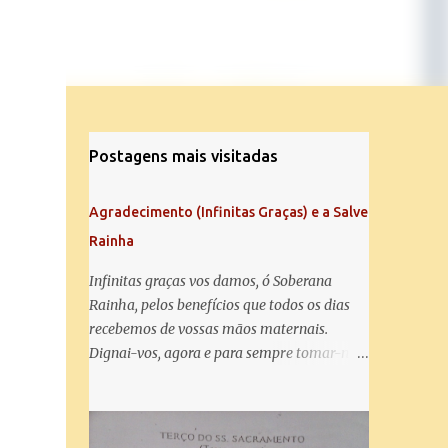
Postagens mais visitadas
Agradecimento (Infinitas Graças) e a Salve
Rainha
Infinitas graças vos damos, ó Soberana
Rainha, pelos benefícios que todos os dias
recebemos de vossas mãos maternais.
Dignai-vos, agora e para sempre tomar-nos
debaixo do vosso poderoso amparo e para
mais vos agradecer, vos saudamos com uma
Salve Rainha: Salve Rainha , Mãe de