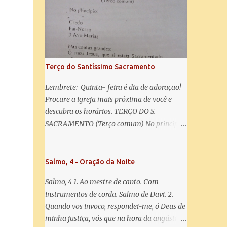
misericórdia, vida, doçura, esperança nossa,
salve! A vós bradamos os degredados filhos
de Eva, a vós suspiramos, gemendo e
chorando neste vale de lágrimas. Eia, pois,
Advogada nossa, estes vossos olhos
misericordiosos a nós volvei, e depois deste
Terço do Santíssimo Sacramento
desterro, mostrai-nos Jesus. Bendito é o
fruto do vosso ventre, ó clemente, ó piedosa,
Lembrete: Quinta- feira é dia de adoração!
ó doce e sempre Virgem Maria. Rogai por
Procure a igreja mais próxima de você e
nós Santa Mãe de Deus. Para que sejamos
descubra os horários. TERÇO DO S.
dignos das promessas de Cristo. Amém.
SACRAMENTO (Terço comum) No principio:
Credo Pai-Nosso 3 Ave-Marias Contas
grandes: Ó meu Jesus, que ai estais
Sacramentado, não permitais que eu viva
Salmo, 4 - Oração da Noite
sem Vós, nem morta em pecado. Uni o meu
Salmo, 4 1. Ao mestre de canto. Com
coração ao Vosso e o Vosso ao meu, e, nem
instrumentos de corda. Salmo de Davi. 2.
sem Vós morra eu! Nas contas pequenas:
Quando vos invoco, respondei-me, ó Deus de
Sacramento de Amor! Misericórdia Senhor!
minha justiça, vós que na hora da angústia
Glória ao Pai: Cristo pão da vida e remédio