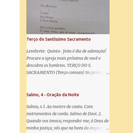
misericórdia, vida, doçura, esperança nossa,
salve! A vós bradamos os degredados filhos
de Eva, a vós suspiramos, gemendo e
chorando neste vale de lágrimas. Eia, pois,
Advogada nossa, estes vossos olhos
misericordiosos a nós volvei, e depois deste
Terço do Santíssimo Sacramento
desterro, mostrai-nos Jesus. Bendito é o
fruto do vosso ventre, ó clemente, ó piedosa,
Lembrete: Quinta- feira é dia de adoração!
ó doce e sempre Virgem Maria. Rogai por
Procure a igreja mais próxima de você e
nós Santa Mãe de Deus. Para que sejamos
descubra os horários. TERÇO DO S.
dignos das promessas de Cristo. Amém.
SACRAMENTO (Terço comum) No principio:
Credo Pai-Nosso 3 Ave-Marias Contas
grandes: Ó meu Jesus, que ai estais
Sacramentado, não permitais que eu viva
Salmo, 4 - Oração da Noite
sem Vós, nem morta em pecado. Uni o meu
Salmo, 4 1. Ao mestre de canto. Com
coração ao Vosso e o Vosso ao meu, e, nem
instrumentos de corda. Salmo de Davi. 2.
sem Vós morra eu! Nas contas pequenas:
Quando vos invoco, respondei-me, ó Deus de
Sacramento de Amor! Misericórdia Senhor!
minha justiça, vós que na hora da angústia
Glória ao Pai: Cristo pão da vida e remédio