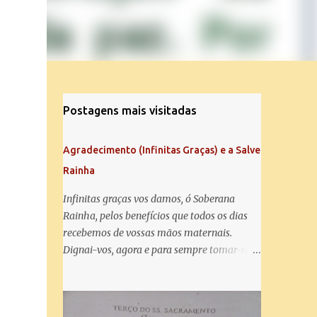
Postagens mais visitadas
Agradecimento (Infinitas Graças) e a Salve
Rainha
Infinitas graças vos damos, ó Soberana
Rainha, pelos benefícios que todos os dias
recebemos de vossas mãos maternais.
Dignai-vos, agora e para sempre tomar-nos
debaixo do vosso poderoso amparo e para
mais vos agradecer, vos saudamos com uma
Salve Rainha: Salve Rainha , Mãe de