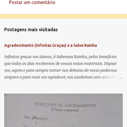
Postar um comentário
C
o
m
Postagens mais visitadas
e
n
Agradecimento (Infinitas Graças) e a Salve Rainha
t
á
Infinitas graças vos damos, ó Soberana Rainha, pelos benefícios
que todos os dias recebemos de vossas mãos maternais. Dignai-
r
vos, agora e para sempre tomar-nos debaixo do vosso poderoso
i
amparo e para mais vos agradecer, vos saudamos com uma Salve
o
Rainha: Salve Rainha , Mãe de misericórdia, vida, doçura,
s
esperança nossa, salve! A vós bradamos os degredados filhos de
Eva, a vós suspiramos, gemendo e chorando neste vale de
lágrimas. Eia, pois, Advogada nossa, estes vossos olhos
misericordiosos a nós volvei, e depois deste desterro, mostrai-nos
Jesus. Bendito é o fruto do vosso ventre, ó clemente, ó piedosa, ó
doce e sempre Virgem Maria. Rogai por nós Santa Mãe de Deus.