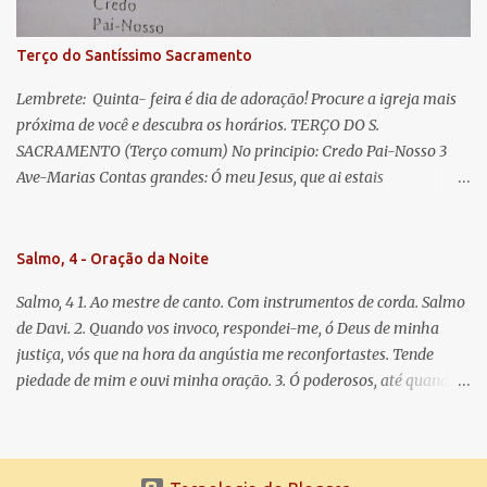
Para que sejamos dignos das promessas de Cristo. Amém.
Terço do Santíssimo Sacramento
Lembrete: Quinta- feira é dia de adoração! Procure a igreja mais
próxima de você e descubra os horários. TERÇO DO S.
SACRAMENTO (Terço comum) No principio: Credo Pai-Nosso 3
Ave-Marias Contas grandes: Ó meu Jesus, que ai estais
Sacramentado, não permitais que eu viva sem Vós, nem morta em
pecado. Uni o meu coração ao Vosso e o Vosso ao meu, e, nem sem
Vós morra eu! Nas contas pequenas: Sacramento de Amor!
Salmo, 4 - Oração da Noite
Misericórdia Senhor! Glória ao Pai: Cristo pão da vida e remédio
Salmo, 4 1. Ao mestre de canto. Com instrumentos de corda. Salmo
que nos salva, dá-nos Vossa força, Vosso perdão e a Vossa
de Davi. 2. Quando vos invoco, respondei-me, ó Deus de minha
misericórdia. (no fim) Rezar 3 vezes: Louvores e graças se deem a
justiça, vós que na hora da angústia me reconfortastes. Tende
cada momento ao Santíssimo e Diviníssimo Sacramento.
piedade de mim e ouvi minha oração. 3. Ó poderosos, até quando
tereis o coração endurecido, no amor das vaidades e na busca da
mentira? 4. O Senhor escolheu como eleito uma pessoa admirável,
o Senhor me ouviu quando o invoquei. 5. Tremei, mas sem pecar;
refleti em vossos corações, quando estiverdes em vossos leitos, e