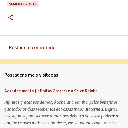
SEMENTES DE FÉ
Postar um comentário
C
o
m
Postagens mais visitadas
e
n
Agradecimento (Infinitas Graças) e a Salve Rainha
t
á
Infinitas graças vos damos, ó Soberana Rainha, pelos benefícios
que todos os dias recebemos de vossas mãos maternais. Dignai-
r
vos, agora e para sempre tomar-nos debaixo do vosso poderoso
i
amparo e para mais vos agradecer, vos saudamos com uma Salve
o